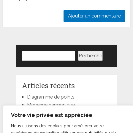
Rechercher
Recherche
Articles récents
Diagramme de points
Moyenne harmonique
Moyenne géométrique
Votre vie privée est appréciée
Moyenne quadratique
Nous utilisons des cookies pour améliorer votre
Moyenne pondérée