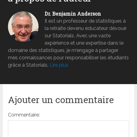
Dr. Benjamin Anderson
Il est un professeur de statistiques à
la retraite devenu éducateur dévoué
sur Statorials. Avec une vaste
expérience et une expertise dans le
domaine des statistiques, je m'engage à partager
mes connaissances pour responsabiliser les étudiants
grâce à Statorials.
Lire plus
Ajouter un commentaire
Commentaire: