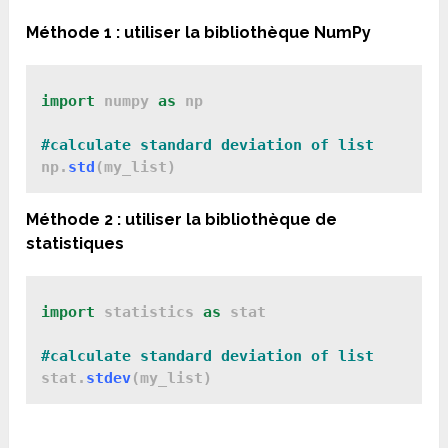
Méthode 1 : utiliser la bibliothèque NumPy
import
 numpy 
as
 np

#calculate standard deviation of list
np.
std
(
my_list
)
Méthode 2 : utiliser la bibliothèque de
statistiques
import
 statistics 
as
 stat

#calculate standard deviation of list
stat.
stdev
(
my_list
)