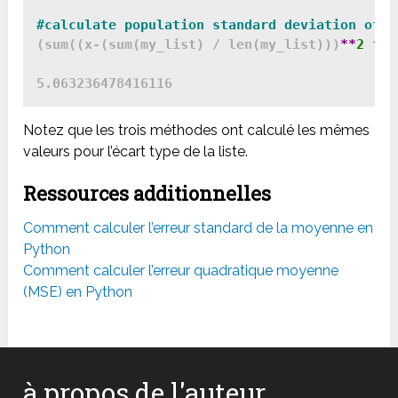
#calculate population standard deviation of l
(sum((x-(sum(my_list) / len(my_list)))
**
2
for
5.063236478416116
Notez que les trois méthodes ont calculé les mêmes
valeurs pour l’écart type de la liste.
Ressources additionnelles
Comment calculer l’erreur standard de la moyenne en
Python
Comment calculer l’erreur quadratique moyenne
(MSE) en Python
à propos de l'auteur