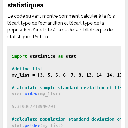
statistiques
Le code suivant montre comment calculer à la fois
l’écart type de l’échantillon et l’écart type de la
population d’une liste à l’aide de la bibliothèque de
statistiques Python :
import
 statistics 
as
 stat
my_list = [3, 5, 5, 6, 7, 8, 13, 14, 14, 17, 
#calculate sample standard deviation of list
stat.
stdev
(my_list)

5.310367218940701

#calculate population standard deviation of l
stat.
pstdev
(my_list)
