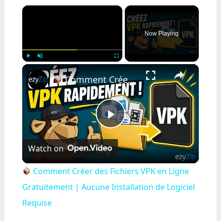
×
Now Playing
×
Play
Unmute
Fullscreen
Comment Créer des Fichiers VPK en Ligne Gratuitement | Aucune Installation de Logiciel Requise
Play
Watch on
Video
Comment Créer des Fichiers VPK en Ligne
Gratuitement | Aucune Installation de Logiciel
Requise