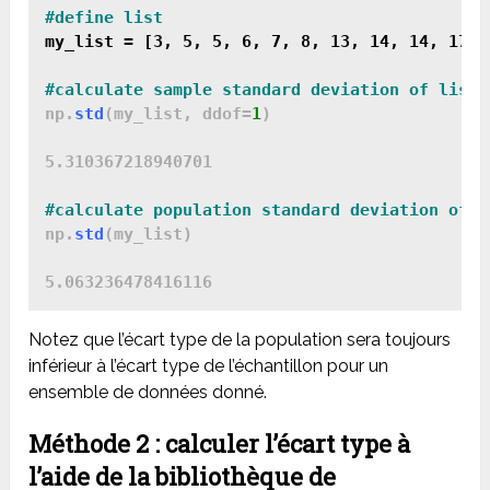
my_list = [3, 5, 5, 6, 7, 8, 13, 14, 14, 17, 
#calculate sample standard deviation of list
np.
std
(
my_list, ddof=
1
)

5.310367218940701

#calculate population standard deviation of l
np.
std
(
my_list
)

Notez que l’écart type de la population sera toujours
inférieur à l’écart type de l’échantillon pour un
ensemble de données donné.
Méthode 2 : calculer l’écart type à
l’aide de la bibliothèque de