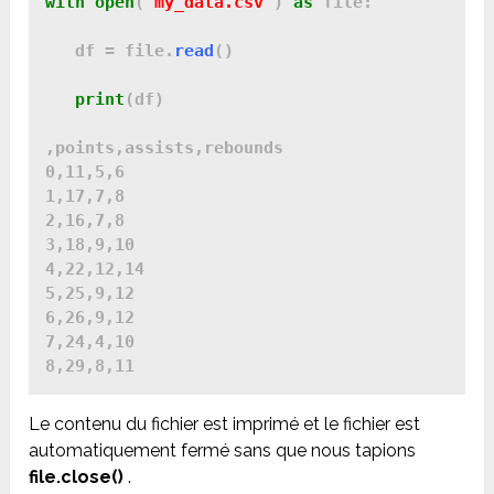
with
open
('
my_data.csv
') 
as
 file:

   df = file.
read
()

print
(df)

,points,assists,rebounds

0,11,5,6

1,17,7,8

2,16,7,8

3,18,9,10

4,22,12,14

5,25,9,12

6,26,9,12

7,24,4,10

Le contenu du fichier est imprimé et le fichier est
automatiquement fermé sans que nous tapions
file.close()
.