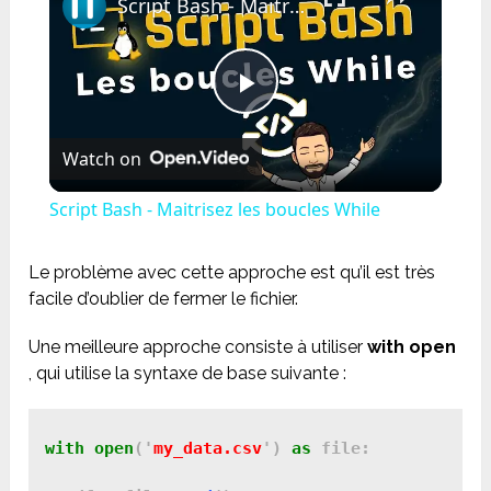
Script Bash - Maitrisez les boucles While
Play
Watch on
Video
Script Bash - Maitrisez les boucles While
Le problème avec cette approche est qu’il est très
facile d’oublier de fermer le fichier.
Une meilleure approche consiste à utiliser
with open
, qui utilise la syntaxe de base suivante :
with
open
('
my_data.csv
') 
as
 file:
