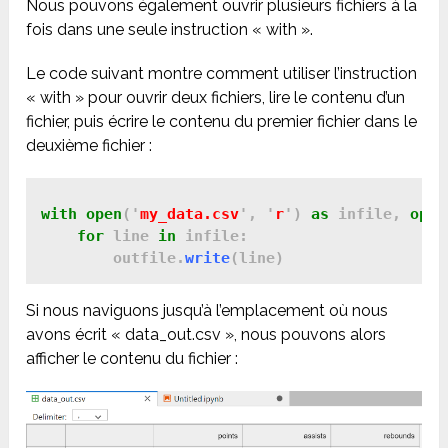
Nous pouvons également ouvrir plusieurs fichiers à la
fois dans une seule instruction « with ».
Le code suivant montre comment utiliser l’instruction
« with » pour ouvrir deux fichiers, lire le contenu d’un
fichier, puis écrire le contenu du premier fichier dans le
deuxième fichier :
with
open
('
my_data.csv
', '
r
') 
as
 infile, 
open
for
 line 
in
 infile:

        outfile.
write
(line)
Si nous naviguons jusqu’à l’emplacement où nous
avons écrit « data_out.csv », nous pouvons alors
afficher le contenu du fichier :