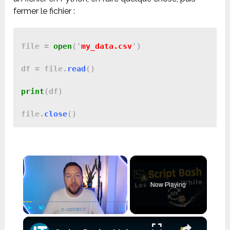
fermer le fichier :
file = 
open
('
my_data.csv
')

df = file.
read
()

print
(df)

file.
close
()
×
Now Playing
×
Play
Unmute
Fullscreen