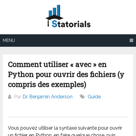
Aller
au
contenu
MENU
Comment utiliser « avec » en
Python pour ouvrir des fichiers (y
compris des exemples)
Par
Dr. Benjamin Anderson
Guide
Vous pouvez utiliser la syntaxe suivante pour ouvrir
un fichier en Python, en faire quelque chose, puis