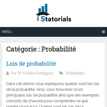
Aller
au
contenu
MENU
Catégorie :
Probabilité
Lois de probabilité
Par
Pr Amélia Rodriguez
Probabilité
Dans cet article, nous expliquons quelles sont les lois
de la probabilité. Ainsi, vous trouverez ici les
principales lois de probabilité ainsi que des exemples
concrets de chacune pour comprendre ce que
signifie chaque loi. Quelles sont les lois de la...