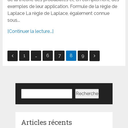
exemples de leur application. Formule de la règle de
Laplace La règle de Laplace, également connue
sous...
[Continuer la lecture...]
Pagination
1
…
6
7
8
9
des
publications
Rechercher
Recherche
Articles récents