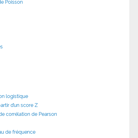
 de Poisson
es
on logistique
artir d’un score Z
de corrélation de Pearson
eau de fréquence