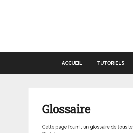
Aller
au
contenu
ACCUEIL
TUTORIELS
Glossaire
Cette page fournit un glossaire de tous l