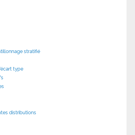
llonnage stratifié
l’écart type
fs
es
tes distributions