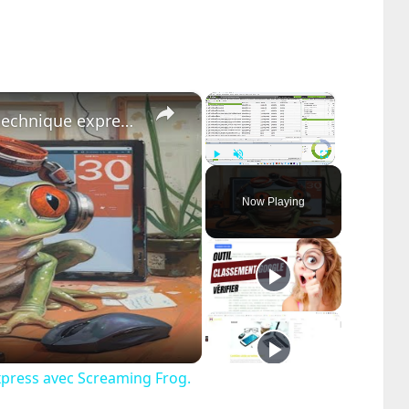
×
×
Etude de cas : un audit SEO technique express avec Screaming Frog.
Play
Unmute
Fullscreen
Now Playing
ay
deo
xpress avec Screaming Frog.