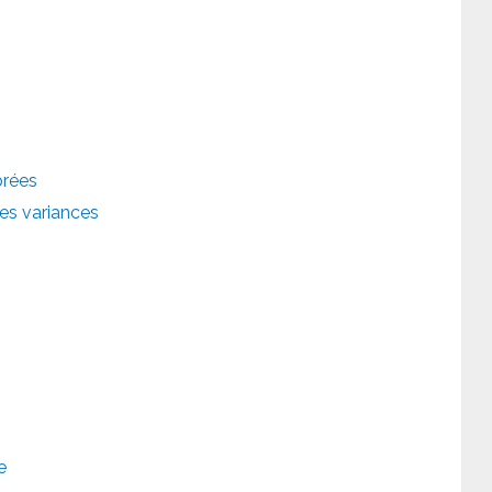
brées
des variances
e