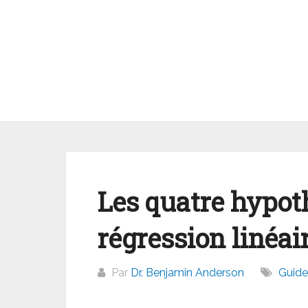
Aller
au
contenu
Les quatre hypot
régression linéai
Par
Dr. Benjamin Anderson
Guide