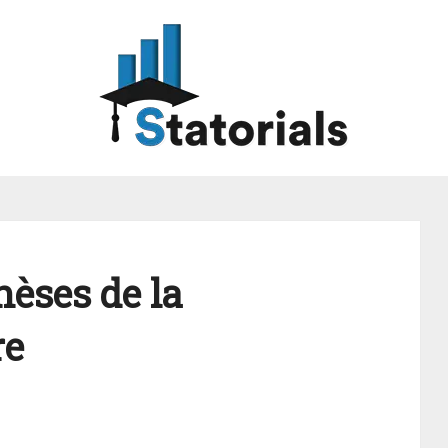
hèses de la
re