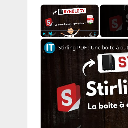
×
Play
Unmute
Fullscreen