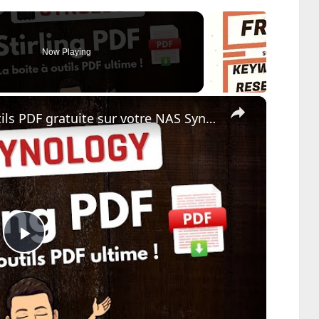
Now Playing
×
Stirling PDF : Une boite à outils PDF gratuite sur votre NAS Synology
Play
Video