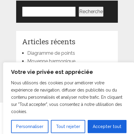
Rechercher
Recherche
Articles récents
Diagramme de points
Moyenne harmonique
Moyenne géométrique
Votre vie privée est appréciée
Moyenne quadratique
Nous utilisons des cookies pour améliorer votre
Moyenne pondérée
expérience de navigation, diffuser des publicités ou du
contenu personnalisés et analyser notre trafic. En cliquant
sur "Tout accepter", vous consentez à notre utilisation des
Statorials
droits d'auteur © +000000000009.
cookies.
Conditions d’Utilisation
•
À Propos
•
Contact
|
Retour au
sommet ↑
Personnaliser
Tout rejeter
Accepter tout