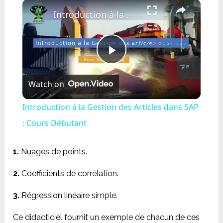
×
Play
Unmute
Fullscreen
Introduction à la Gestion des Articles dans SAP : Cours Débutant
Play
Watch on
Video
Introduction à la Gestion des Articles dans SAP
: Cours Débutant
1.
Nuages de points.
2.
Coefficients de corrélation.
3.
Régression linéaire simple.
Ce didacticiel fournit un exemple de chacun de ces