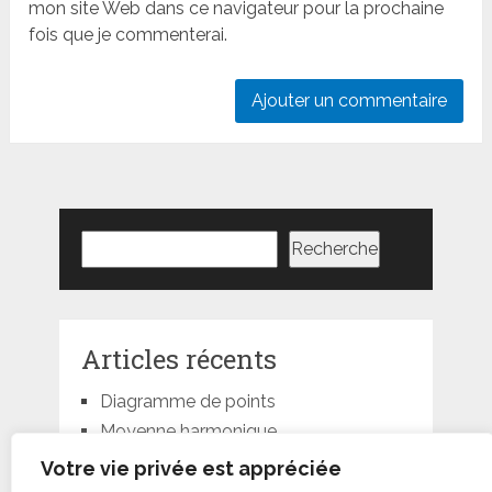
mon site Web dans ce navigateur pour la prochaine
fois que je commenterai.
Rechercher
Recherche
Articles récents
Diagramme de points
Moyenne harmonique
Moyenne géométrique
Votre vie privée est appréciée
Moyenne quadratique