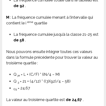
La fréquence cumulée totale dans le tableau est
de 92
.
M
: La fréquence cumulée menant à l’intervalle qui
ème
contient le i
quartile
La fréquence cumulée jusqu’à la classe 21-25 est
de 58
.
Nous pouvons ensuite intégrer toutes ces valeurs
dans la formule précédente pour trouver la valeur au
troisième quartile :
Q
= L + (C/F) * (iN/4 – M)
je
Q
= 21 + (4/12) * ((3)(92)/4 – 58)
3
= 24,67
Q3
La valeur au troisième quartile est
de 24,67
.