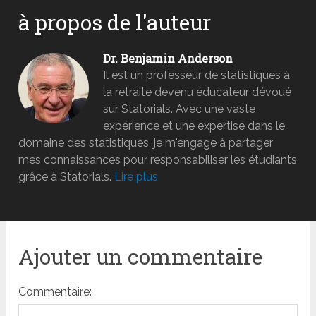
à propos de l'auteur
Dr. Benjamin Anderson
Il est un professeur de statistiques à
la retraite devenu éducateur dévoué
sur Statorials. Avec une vaste
expérience et une expertise dans le
domaine des statistiques, je m'engage à partager
mes connaissances pour responsabiliser les étudiants
grâce à Statorials.
Lire plus
Ajouter un commentaire
Commentaire: