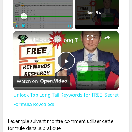
Now Playing
×
Play
Unmute
Fullscreen
Unlock Top Long Tail Keywords for FREE: Secret Formula Revealed!
Play
Watch on
Video
Unlock Top Long Tail Keywords for FREE: Secret
Formula Revealed!
L’exemple suivant montre comment utiliser cette
formule dans la pratique.