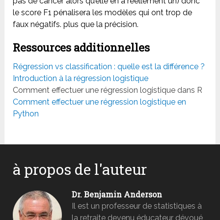
pas de cancer alors qu’elle en a réellement un) donc
le score F1 pénalisera les modèles qui ont trop de
faux négatifs. plus que la précision.
Ressources additionnelles
Régression vs classification : quelle est la différence ?
Introduction à la régression logistique
Comment effectuer une régression logistique dans R
Comment effectuer une régression logistique en
Python
à propos de l'auteur
Dr. Benjamin Anderson
Il est un professeur de statistiques à
la retraite devenu éducateur dévoué