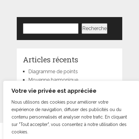
Rechercher
Recherche
Articles récents
Diagramme de points
Moyenne harmonique
Moyenne géométrique
Votre vie privée est appréciée
Moyenne quadratique
Nous utilisons des cookies pour améliorer votre
Moyenne pondérée
expérience de navigation, diffuser des publicités ou du
contenu personnalisés et analyser notre trafic. En cliquant
sur "Tout accepter", vous consentez à notre utilisation des
cookies.
Statorials
droits d'auteur © +000000000044.