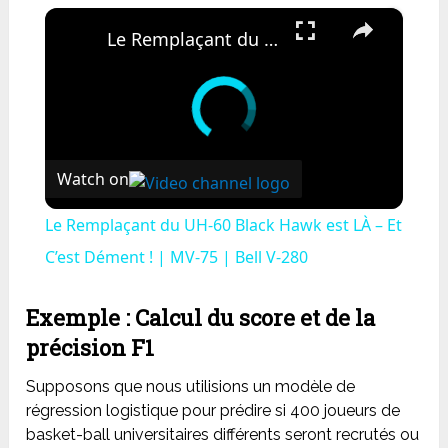
×
Le Remplaçant du UH-60 Black Hawk est LÀ – Et C’est Dément ! | MV-75 | Bell V-280
Watch on
Le Remplaçant du UH-60 Black Hawk est LÀ – Et
C’est Dément ! | MV-75 | Bell V-280
Exemple : Calcul du score et de la
précision F1
Supposons que nous utilisions un modèle de
régression logistique pour prédire si 400 joueurs de
basket-ball universitaires différents seront recrutés ou