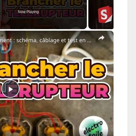
Now Playing
×
Télérupteur expliqué simplement : schéma, câblage et test en 5 minutes
Play
Video