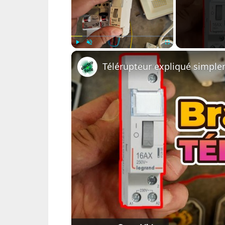
Play
Unmute
Fullscreen