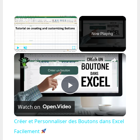
×
Now Playing
×
Play
Unmute
Fullscreen
Créer et Personnaliser des Boutons dans Excel Facilement
Play
Watch on
Video
Créer et Personnaliser des Boutons dans Excel
Facilement