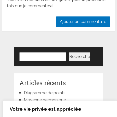
fois que je commenterai.
Rechercher
Recherche
Articles récents
Diagramme de points
Moyenne harmonique
Moyenne géométrique
Votre vie privée est appréciée
Moyenne quadratique