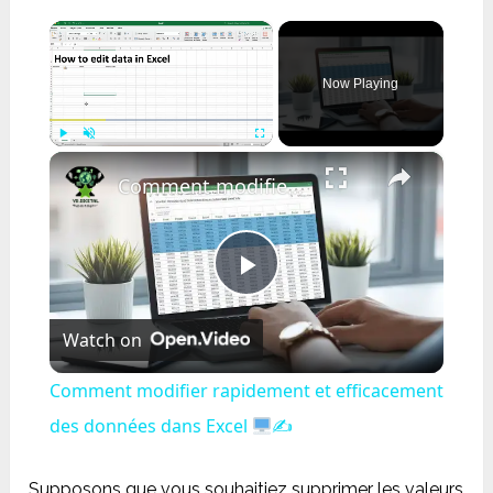
×
Now Playing
×
Play
Unmute
Fullscreen
Comment modifier rapidement et efficacement des données dans Excel
Play
Watch on
Video
Comment modifier rapidement et efficacement
des données dans Excel
✍
Supposons que vous souhaitiez supprimer les valeurs