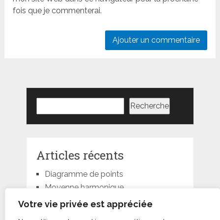
fois que je commenterai.
Rechercher
Recherche
Articles récents
Diagramme de points
Moyenne harmonique
Moyenne géométrique
Votre vie privée est appréciée
Moyenne quadratique