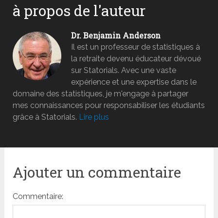
à propos de l'auteur
Dr. Benjamin Anderson
Il est un professeur de statistiques à
la retraite devenu éducateur dévoué
sur Statorials. Avec une vaste
expérience et une expertise dans le
domaine des statistiques, je m'engage à partager
mes connaissances pour responsabiliser les étudiants
grâce à Statorials.
Lire plus
Ajouter un commentaire
Commentaire: