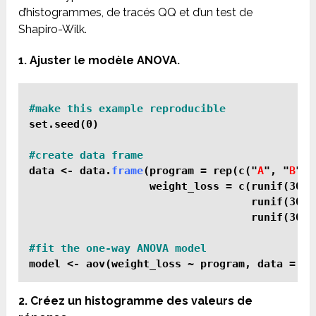
d’histogrammes, de tracés QQ et d’un test de
Shapiro-Wilk.
1. Ajuster le modèle ANOVA.
data <- data.
frame
(program = rep(c("
A
", "
B
", 
                   weight_loss = c(runif(30, 0
                                   runif(30, 0
                                   runif(30, 
model <- aov(weight_loss ~ program, data = da
2. Créez un histogramme des valeurs de