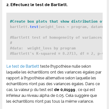
2. Effectuez le test de Bartlett.
#Create box plots that show distribution of w
bartlett.
test
(weight_loss ~ program, data=data
#Bartlett test of homogeneity of variances

#

#data:  weight_loss by program

#Bartlett's K-squared = 8.2713, df = 2, p-val
Le test de Bartlett
teste l’hypothèse nulle selon
laquelle les échantillons ont des variances égales par
rapport à l’hypothèse alternative selon laquelle les
échantillons n’ont pas des variances égales. Dans ce
cas, la valeur p du test est
de 0,01599
, ce qui est
inférieur au niveau alpha de 0,05. Cela suggère que
les échantillons n’ont pas tous la même variance.