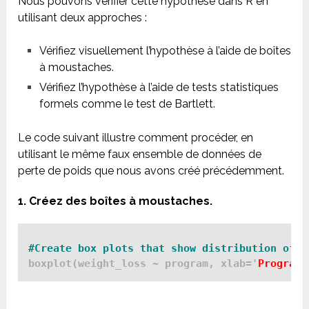
Nous pouvons vérifier cette hypothèse dans R en
utilisant deux approches :
Vérifiez visuellement l’hypothèse à l’aide de boîtes
à moustaches.
Vérifiez l’hypothèse à l’aide de tests statistiques
formels comme le test de Bartlett.
Le code suivant illustre comment procéder, en
utilisant le même faux ensemble de données de
perte de poids que nous avons créé précédemment.
1. Créez des boîtes à moustaches.
#Create box plots that show distribution of w
boxplot(weight_loss ~ program, xlab='
Program
'