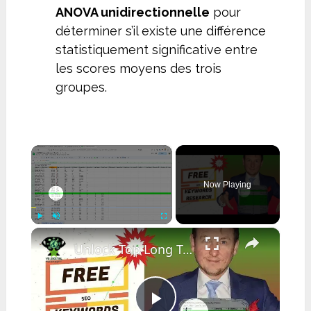
ANOVA unidirectionnelle
pour
déterminer s’il existe une différence
statistiquement significative entre
les scores moyens des trois
groupes.
×
Now Playing
×
Play
Unmute
Fullscreen
Unlock Top Long Tail Keywords for FREE: Secret Formula Revealed!