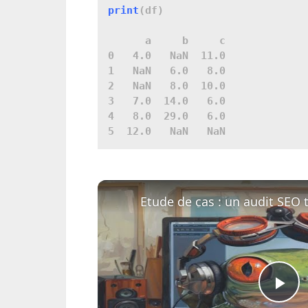
print
(df)

      a     b     c

0   4.0   NaN  11.0

1   NaN   6.0   8.0

2   NaN   8.0  10.0

3   7.0  14.0   6.0

4   8.0  29.0   6.0

Pl