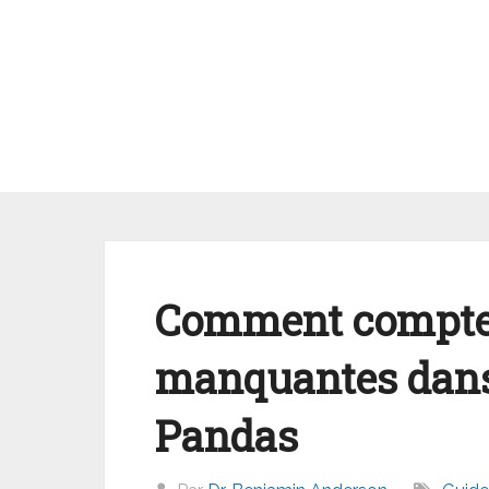
Aller
au
contenu
Comment compter
manquantes dan
Pandas