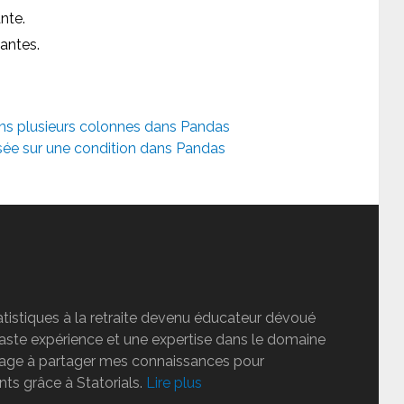
nte.
antes.
ns plusieurs colonnes dans Pandas
ée sur une condition dans Pandas
tatistiques à la retraite devenu éducateur dévoué
vaste expérience et une expertise dans le domaine
ngage à partager mes connaissances pour
nts grâce à Statorials.
Lire plus