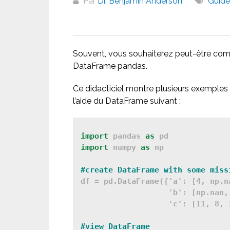
Par
Dr. Benjamin Anderson
Guide
Souvent, vous souhaiterez peut-être co
DataFrame pandas.
Ce didacticiel montre plusieurs exemples
l’aide du DataFrame suivant :
import
 pandas 
as
import
 numpy 
as
 np

#create DataFrame with some miss
df = pd.DataFrame({'a': [4, np.n
                   'b': [np.nan,
                   'c': [11, 8, 
#view DataFrame