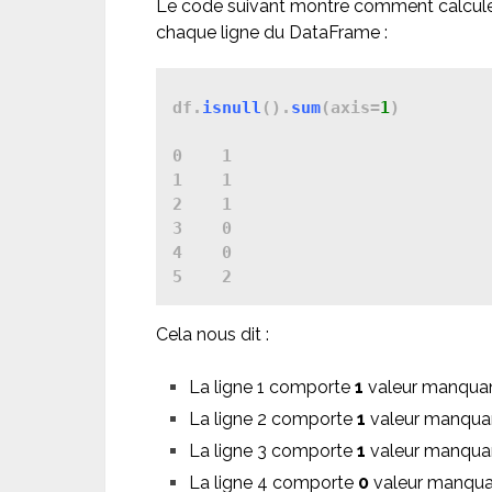
Le code suivant montre comment calcule
chaque ligne du DataFrame :
df.
isnull
().
sum
(axis=
1
)

0    1

1    1

2    1

3    0

4    0

5    2
Cela nous dit :
La ligne 1 comporte
1
valeur manquan
La ligne 2 comporte
1
valeur manqua
La ligne 3 comporte
1
valeur manqua
La ligne 4 comporte
0
valeur manqua