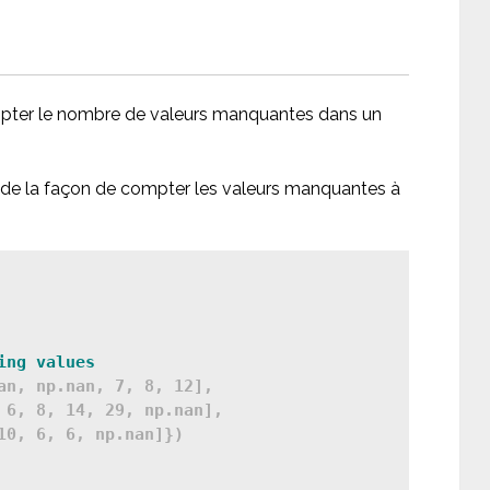
mpter le nombre de valeurs manquantes dans un
 de la façon de compter les valeurs manquantes à
ing values
an, np.nan, 7, 8, 12],

 6, 8, 14, 29, np.nan],

10, 6, 6, np.nan]})
