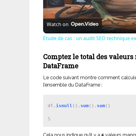
Vi
Watch on
Etude de cas : un audit SEO technique e
Comptez le total des valeur
DataFrame
Le code suivant montre comment calcule
l’ensemble du DataFrame :
df.
isnull
().
sum
().
sum
()

5
Cela nous indique qu’il y a
5
valeurs manqu