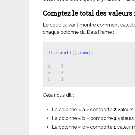
Comptez le total des valeur
Le code suivant montre comment calcule
chaque colonne du DataFrame :
df.
isnull
().
sum
()

a    2

b    2

Cela nous dit :
La colonne « a » comporte
2
valeurs
La colonne « b » comporte
2
valeurs
La colonne « c » comporte
1
valeur 