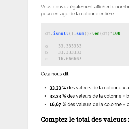
Vous pouvez également afficher le nomb
pourcentage de la colonne entière :
df.
isnull
().
sum
()/
len
(df)*
100
a    33.333333

b    33.333333

Cela nous dit :
33,33 %
des valeurs de la colonne « 
33,33 %
des valeurs de la colonne « 
16,67 %
des valeurs de la colonne « 
Comptez le total des valeur