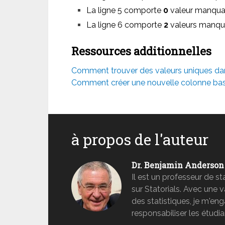
La ligne 5 comporte
0
valeur manqua
La ligne 6 comporte
2
valeurs manqu
Ressources additionnelles
Comment trouver des valeurs uniques da
Comment créer une nouvelle colonne bas
à propos de l'auteur
Dr. Benjamin Anderson
Il est un professeur de s
sur Statorials. Avec une 
des statistiques, je m'e
responsabiliser les étudia