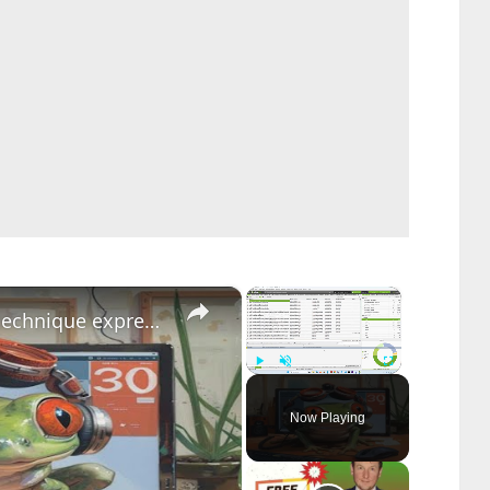
×
×
Etude de cas : un audit SEO technique express avec Screaming Frog.
Play
Unmute
Fullscreen
Now Playing
ay