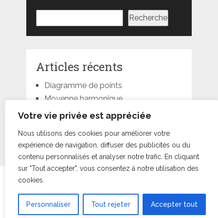
Rechercher
Recherche
Articles récents
Diagramme de points
Moyenne harmonique
Moyenne géométrique
Votre vie privée est appréciée
Moyenne quadratique
Nous utilisons des cookies pour améliorer votre
Moyenne pondérée
expérience de navigation, diffuser des publicités ou du
contenu personnalisés et analyser notre trafic. En cliquant
sur "Tout accepter", vous consentez à notre utilisation des
cookies.
Statorials
droits d'auteur © +000000000052.
Conditions d’Utilisation
•
À Propos
•
Contact
|
Retour au
sommet ↑
Personnaliser
Tout rejeter
Accepter tout