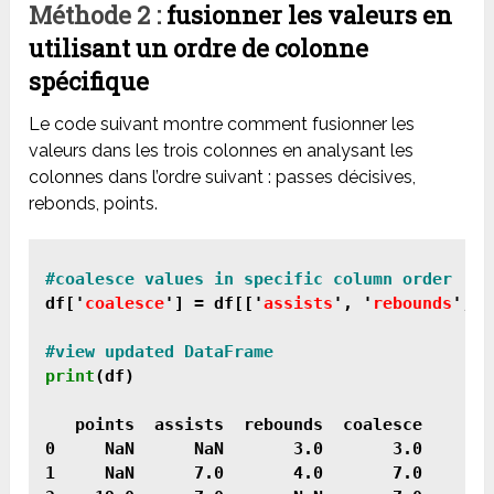
Méthode 2 :
fusionner les valeurs en
utilisant un ordre de colonne
spécifique
Le code suivant montre comment fusionner les
valeurs dans les trois colonnes en analysant les
colonnes dans l’ordre suivant : passes décisives,
rebonds, points.
df['
coalesce
'] = df[['
assists
', '
rebounds
', '
print
(df)

   points  assists  rebounds  coalesce

0     NaN      NaN       3.0       3.0

1     NaN      7.0       4.0       7.0
