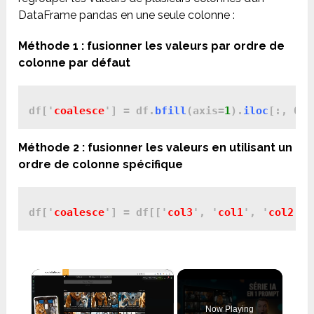
DataFrame pandas en une seule colonne :
Méthode 1 : fusionner les valeurs par ordre de
colonne par défaut
df['
coalesce
'] = df.
bfill
(axis=
1
).
iloc
Méthode 2 : fusionner les valeurs en utilisant un
ordre de colonne spécifique
df['
coalesce
'] = df[['
col3
', '
col1
', '
col2
']]
×
Now Playing