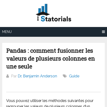
Aller
au
contenu
MENU
Pandas : comment fusionner les
valeurs de plusieurs colonnes en
une seule
Par
Dr. Benjamin Anderson
Guide
Vous pouvez utiliser les méthodes suivantes pour
regrouper les valeurs de plusieurs colonnes d’un