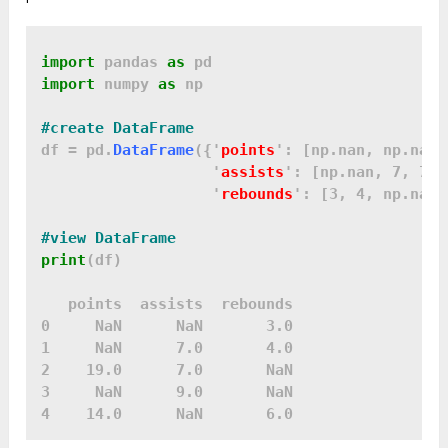
import
 pandas 
as
import
 numpy 
as
 np

df = pd.
DataFrame
({'
points
': [np.nan, np.nan,
                   '
assists
': [np.nan, 7, 7, 
                   '
rebounds
': [3, 4, np.nan,
print
(df)

   points  assists  rebounds

0     NaN      NaN       3.0

1     NaN      7.0       4.0

2    19.0      7.0       NaN

3     NaN      9.0       NaN
