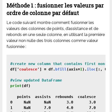
Méthode 1 : fusionner les valeurs par
ordre de colonne par défaut
Le code suivant montre comment fusionner les
valeurs des colonnes de points, d’assistance et de
rebonds en une seule colonne, en utilisant la première
valeur non nulle des trois colonnes comme valeur
fusionnée :
df['
coalesce
'] = df.
bfill
(axis=
1
).
iloc
[:, 0]

print
(df)

   points  assists  rebounds  coalesce

0     NaN      NaN       3.0       3.0

1     NaN      7.0       4.0       7.0
