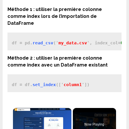
Méthode 1 : utiliser la première colonne
comme index lors de l’importation de
DataFrame
df = pd.
read_csv
('
my_data.csv
', index_col=
0
Méthode 2 : utiliser la première colonne
comme index avec un DataFrame existant
df = df.
set_index
(['
column1
×
Now Playing