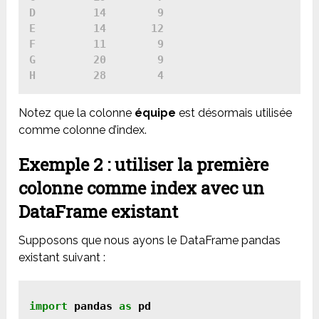
D         14        9

E         14       12

F         11        9

G         20        9

Notez que la colonne
équipe
est désormais utilisée
comme colonne d’index.
Exemple 2 : utiliser la première
colonne comme index avec un
DataFrame existant
Supposons que nous ayons le DataFrame pandas
existant suivant :
import
 pandas 
as
 pd