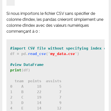
Si nous importons le fichier CSV sans spécifier de
colonne d’index, les pandas créeront simplement une
colonne d’index avec des valeurs numériques
commençant à 0 :
#import CSV file without specifying index col
df = pd.
read_csv
('
my_data.csv
')

#view DataFrame
print
(df)

  team  points  assists

0    A      18        5

1    B      22        7

2    C      19        7

3    D      14        9

4    E      14       12
