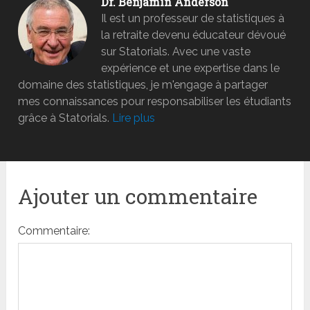
Dr. Benjamin Anderson
Il est un professeur de statistiques à
la retraite devenu éducateur dévoué
sur Statorials. Avec une vaste
expérience et une expertise dans le
domaine des statistiques, je m'engage à partager
mes connaissances pour responsabiliser les étudiants
grâce à Statorials.
Lire plus
Ajouter un commentaire
Commentaire: