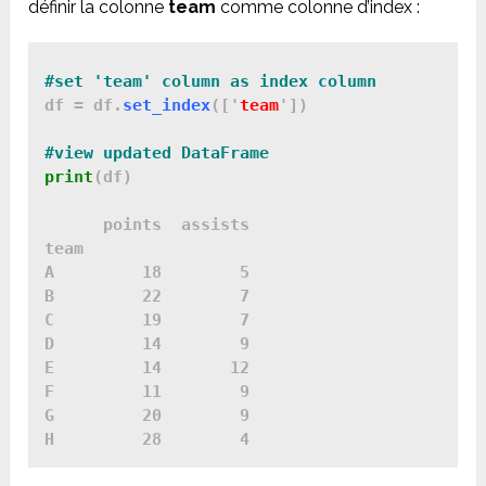
définir la colonne
team
comme colonne d’index :
df = df.
set_index
(['
team
'])

print
(df)

      points  assists

team                 

A         18        5

B         22        7

C         19        7

D         14        9

E         14       12

F         11        9

G         20        9
