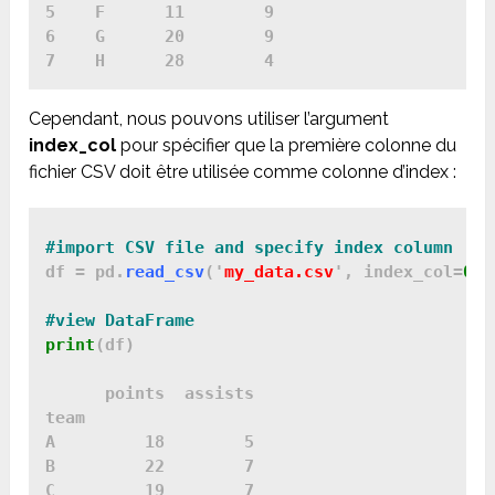
5    F      11        9

6    G      20        9

Cependant, nous pouvons utiliser l’argument
index_col
pour spécifier que la première colonne du
fichier CSV doit être utilisée comme colonne d’index :
#import CSV file and specify index column
df = pd.
read_csv
('
my_data.csv
', index_col=
0
)

#view DataFrame
print
(df)

      points  assists

team                 

A         18        5

B         22        7

C         19        7
