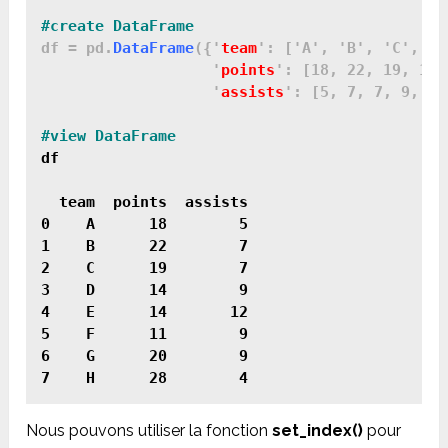
#create DataFrame
df = pd.
DataFrame
({'
team
': ['A', 'B', 'C', 'D
                   '
points
': [18, 22, 19, 14,
                   '
assists
': [5, 7, 7, 9, 12
df
  team  points  assists

0    A      18        5

1    B      22        7

2    C      19        7

3    D      14        9

4    E      14       12

5    F      11        9

6    G      20        9

Nous pouvons utiliser la fonction
set_index()
pour