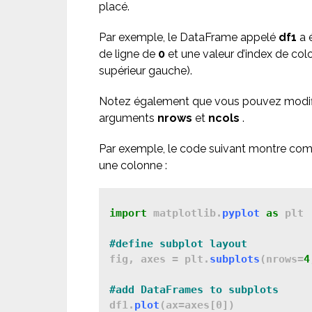
placé.
Par exemple, le DataFrame appelé
df1
a é
de ligne de
0
et une valeur d’index de co
supérieur gauche).
Notez également que vous pouvez modifier
arguments
nrows
et
ncols
.
Par exemple, le code suivant montre comm
une colonne :
import 
matplotlib.
pyplot
as
 plt

fig, axes = plt.
subplots
(nrows=
4
df1.
plot
(ax=axes[0])
