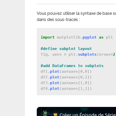
Vous pouvez utiliser la syntaxe de base 
dans des sous-tracés :
import 
matplotlib.
pyplot
as
 plt

fig, axes = plt.
subplots
(nrows=
2
df1.
plot
(ax=axes[0,0])

df2.
plot
(ax=axes[0,1])

df3.
plot
(ax=axes[1,0])

df4.
plot
Créer un Épisode de Série Animée IA en Quelques Clics —