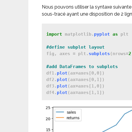
Nous pouvons utiliser la syntaxe suivant
sous-tracé ayant une disposition de 2 lign
import 
matplotlib.
pyplot
as
 plt

fig, axes = plt.
subplots
(nrows=
2
df1.
plot
(ax=axes[0,0])

df2.
plot
(ax=axes[0,1])

df3.
plot
(ax=axes[1,0])

df4.
plot
(ax=axes[1,1])