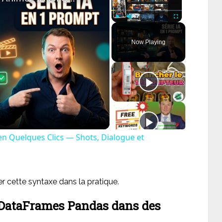
Play
Unmute
Fullscreen
Now Playing
ay
deo
en Quelques Clics — Shots, Dialogue et
r cette syntaxe dans la pratique.
s DataFrames Pandas dans des