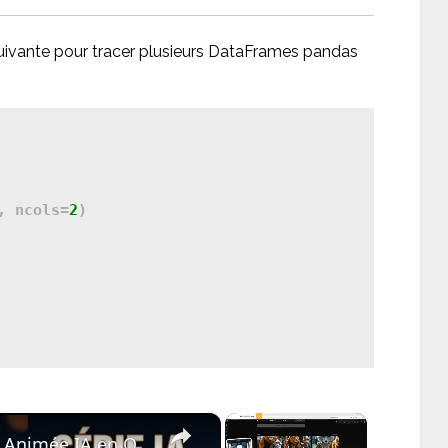
suivante pour tracer plusieurs DataFrames pandas
, ncols=
2
)

×
×
 Shots, Dialogue et Assemblage Live