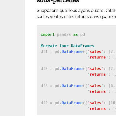
sous-parcelles
Supposons que nous ayons quatre DataFr
sur les ventes et les retours dans quatre m
import
 pandas 
as
 pd

df1 = pd.
DataFrame
({'
sales
': [2,
                    '
returns
': [
df2 = pd.
DataFrame
({'
sales
': [2,
                    '
returns
': [
df3 = pd.
DataFrame
({'
sales
': [6,
                    '
returns
': [
df4 = pd.
DataFrame
({'
sales
': [10
                    '
returns
': [