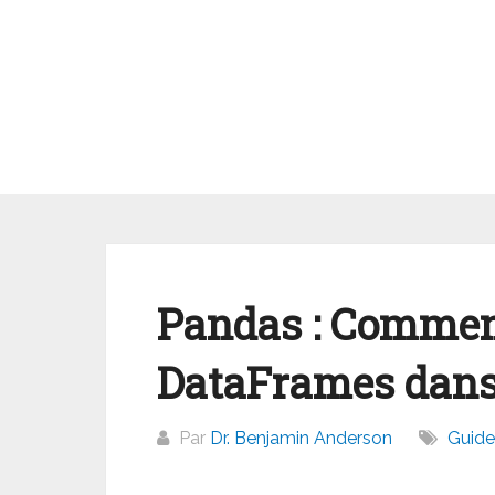
Aller
au
contenu
Pandas : Comment
DataFrames dans 
Par
Dr. Benjamin Anderson
Guide