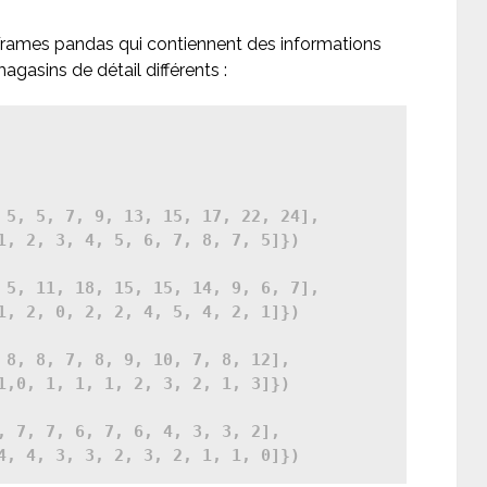
ames pandas qui contiennent des informations
agasins de détail différents :
 5, 5, 7, 9, 13, 15, 17, 22, 24],

1, 2, 3, 4, 5, 6, 7, 8, 7, 5]})

 5, 11, 18, 15, 15, 14, 9, 6, 7],

1, 2, 0, 2, 2, 4, 5, 4, 2, 1]})

 8, 8, 7, 8, 9, 10, 7, 8, 12],

1,0, 1, 1, 1, 2, 3, 2, 1, 3]})

, 7, 7, 6, 7, 6, 4, 3, 3, 2],

4, 4, 3, 3, 2, 3, 2, 1, 1, 0]})