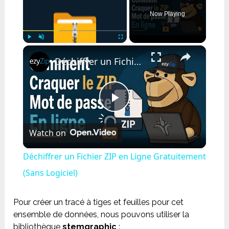
Now Playing
×
Play
Unmute
Fullscreen
Déchiffrer un Fichier ZIP en Ligne Gratuitement (Sans Logiciel)
Play
Watch on
Video
Déchiffrer un Fichier ZIP en Ligne Gratuitement
(Sans Logiciel)
Pour créer un tracé à tiges et feuilles pour cet
ensemble de données, nous pouvons utiliser la
bibliothèque
stemgraphic
: