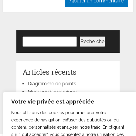
Rechercher
Recherche
Articles récents
Diagramme de points
Moyenne harmonique
Moyenne géométrique
Votre vie privée est appréciée
Moyenne quadratique
Nous utilisons des cookies pour améliorer votre
Moyenne pondérée
expérience de navigation, diffuser des publicités ou du
contenu personnalisés et analyser notre trafic. En cliquant
sur "Tout accepter", vous consentez à notre utilisation des