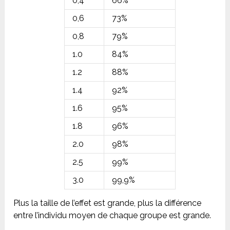
0,4
66%
0,6
73%
0,8
79%
1.0
84%
1.2
88%
1.4
92%
1.6
95%
1.8
96%
2.0
98%
2.5
99%
3.0
99,9%
Plus la taille de l’effet est grande, plus la différence
entre l’individu moyen de chaque groupe est grande.