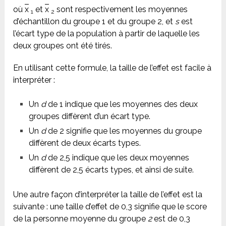
où
x
et
x
sont respectivement les moyennes
1
2
d’échantillon du groupe 1 et du groupe 2, et
s
est
l’écart type de la population à partir de laquelle les
deux groupes ont été tirés.
En utilisant cette formule, la taille de l’effet est facile à
interpréter :
Un
d
de 1 indique que les moyennes des deux
groupes diffèrent d’un écart type.
Un
d
de 2 signifie que les moyennes du groupe
diffèrent de deux écarts types.
Un
d
de 2,5 indique que les deux moyennes
diffèrent de 2,5 écarts types, et ainsi de suite.
Une autre façon d’interpréter la taille de l’effet est la
suivante : une taille d’effet de 0,3 signifie que le score
de la personne moyenne du groupe
2
est de 0,3