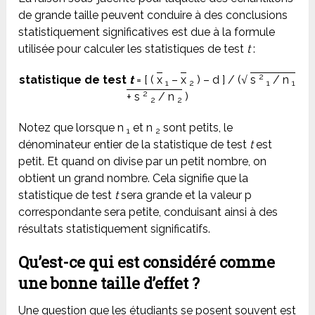
de grande taille peuvent conduire à des conclusions
statistiquement significatives est due à la formule
utilisée pour calculer les statistiques de test
t
:
2
statistique de test
t
= [ (
x
–
x
) – d ] / (√
s
/ n
1
2
1
1
2
+ s
/ n
)
2
2
Notez que lorsque n
et n
sont petits, le
1
2
dénominateur entier de la statistique de test
t
est
petit. Et quand on divise par un petit nombre, on
obtient un grand nombre. Cela signifie que la
statistique de test
t
sera grande et la valeur p
correspondante sera petite, conduisant ainsi à des
résultats statistiquement significatifs.
Qu’est-ce qui est considéré comme
une bonne taille d’effet ?
Une question que les étudiants se posent souvent est