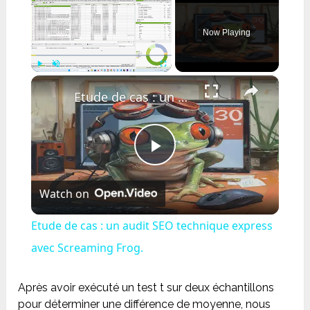
Now Playing
×
Play
Unmute
Fullscreen
Etude de cas : un audit SEO technique express avec Screaming Frog.
Play
Watch on
Video
Etude de cas : un audit SEO technique express
avec Screaming Frog.
Après avoir exécuté un test t sur deux échantillons
pour déterminer une différence de moyenne, nous