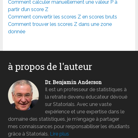
Comment calculer manuellement une valeur P à
partir d’un score Z
Comment convertir les scores Z en scores bruts
Comment trouver les scores Z dans une zone
donnée
à propos de l'auteur
Dr. Benjamin Anderson
Il est un professeur de statistiques à
la retraite devenu éducateur dévoué
sur Statorials. Avec une vaste
expérience et une expertise dans le
domaine des statistiques, je m'engage à partager
mes connaissances pour responsabiliser les étudiants
grâce à Statorials.
Lire plus