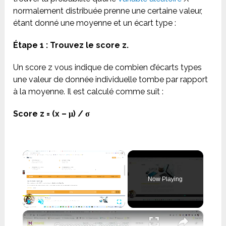
normalement distribuée prenne une certaine valeur,
étant donné une moyenne et un écart type :
Étape 1 : Trouvez le score z.
Un score z vous indique de combien d’écarts types
une valeur de donnée individuelle tombe par rapport
à la moyenne. Il est calculé comme suit :
Score z = (x – μ) / σ
×
Now Playing
×
Play
Unmute
Fullscreen
Comment positionner dans le TOP 10 une page dans Google ?