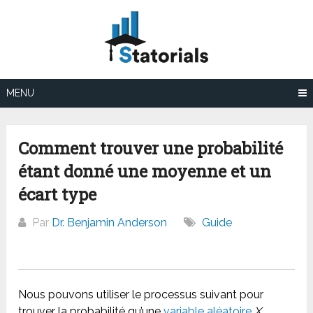
Aller
au
contenu
MENU
Comment trouver une probabilité
étant donné une moyenne et un
écart type
Par
Dr. Benjamin Anderson
Guide
Nous pouvons utiliser le processus suivant pour
trouver la probabilité qu’une
variable aléatoire
X