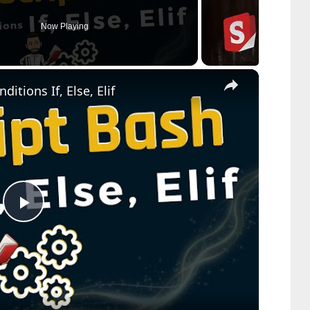
Now Playing
×
ditions If, Else, Elif
Play
Video