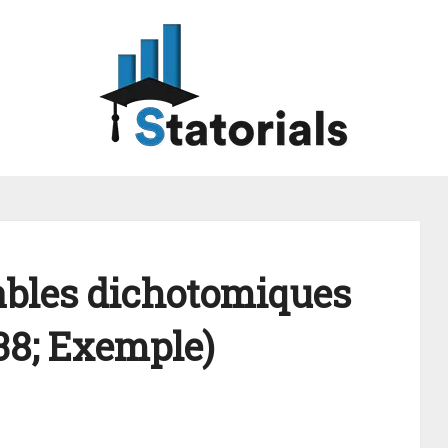
iables dichotomiques
038; Exemple)