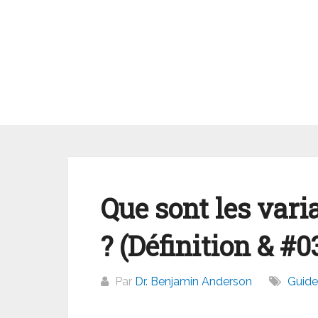
Aller
au
contenu
Que sont les var
? (Définition & #
Par
Dr. Benjamin Anderson
Guide