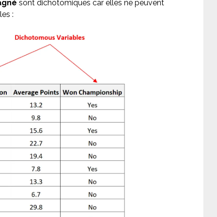
agné
sont dichotomiques car elles ne peuvent
es :