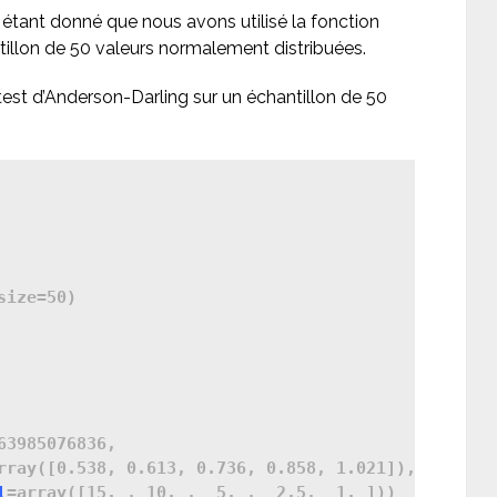
 étant donné que nous avons utilisé la fonction
illon de 50 valeurs normalement distribuées.
test d’Anderson-Darling sur un échantillon de 50
ize=50)

63985076836,

rray([0.538, 0.613, 0.736, 0.858, 1.021]),

l