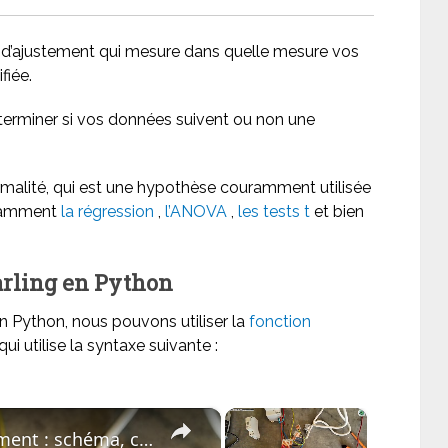
 d’ajustement qui mesure dans quelle mesure vos
fiée.
déterminer si vos données suivent ou non une
ormalité, qui est une hypothèse couramment utilisée
otamment
la régression
,
l’ANOVA
,
les tests t
et bien
arling en Python
n Python, nous pouvons utiliser la
fonction
ui utilise la syntaxe suivante :
×
×
Télérupteur expliqué simplement : schéma, câblage et test en 5 minutes