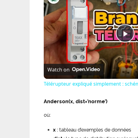
Pl
Vi
Watch on
Télérupteur expliqué simplement : schém
Anderson(x, dist=’norme’)
où:
x
: tableau d’exemples de données