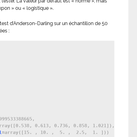
el tester. La valeur par défaut est « norme », mais
pon » ou « logistique ».
test d’Anderson-Darling sur un échantillon de 50
ées :
999533388665,

rray([0.538, 0.613, 0.736, 0.858, 1.021]),

l