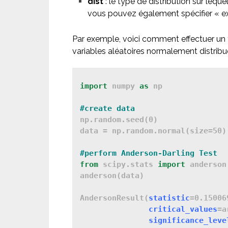
dist
: le type de distribution sur lequ
vous pouvez également spécifier « ex
Par exemple, voici comment effectuer un 
variables aléatoires normalement distribu
import
 numpy 
as
 np

#create data
np.random.seed(0)

data = np.random.normal(size=50)

#perform Anderson-Darling Test
from 
scipy.stats 
import
 anderson

anderson(data)

AndersonResult(
statistic
=0.15006
critical_values
=a
significance_leve