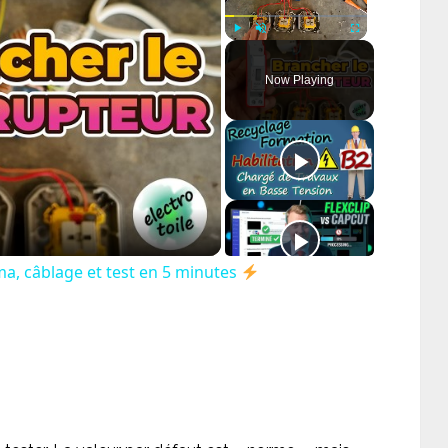
Play
Unmute
Fullscreen
Now Playing
ay
deo
a, câblage et test en 5 minutes