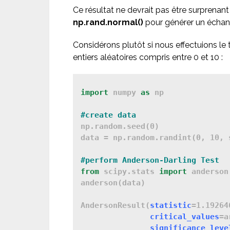
Ce résultat ne devrait pas être surprenant
np.rand.normal()
pour générer un échant
Considérons plutôt si nous effectuions le 
entiers aléatoires compris entre 0 et 10 :
import
 numpy 
as
 np

#create data
np.random.seed(0)

data = np.random.randint(0, 10, s
#perform Anderson-Darling Test
from 
scipy.stats 
import
 anderson

anderson(data)

AndersonResult(
statistic
=1.19264
critical_values
=a
significance_leve