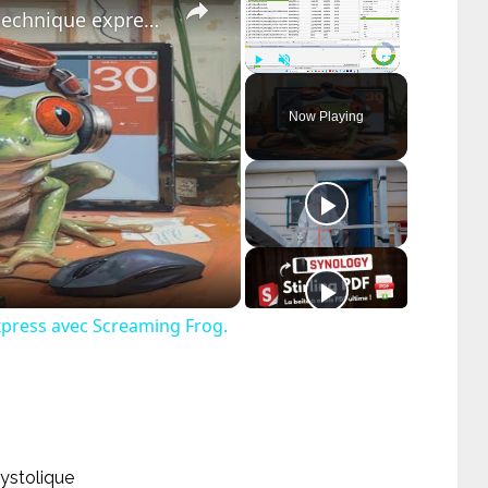
Etude de cas : un audit SEO technique express avec Screaming Frog.
Play
Unmute
Fullscreen
Now Playing
ay
deo
xpress avec Screaming Frog.
systolique