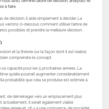
e vous avez terminé l’arbre de décision, analysez-le
e à faire.
as de décision, il aide simplement à décider. La
Nous verrons ci-dessous comment utiliser l’arbre de
rios possibles et prendre la meilleure décision.
n
cision et la théorie sur la façon dont il est réalisé,
 bien comprendre le concept.
 sa capacité pour les 5 prochaines années. La
stime qu’elle pourrait augmenter considérablement
t (la probabilité que cela se produise est estimée à
ant, de déménager vers un emplacement plus
nt actuellement. Il serait également viable
mière année et, s’il y a une croissance, de procéder