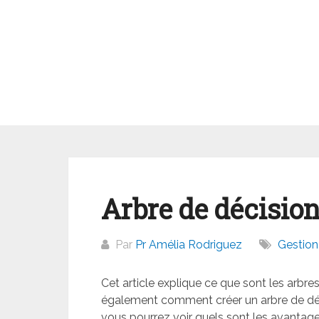
Aller
au
contenu
Arbre de décisio
Par
Pr Amélia Rodriguez
Gestion 
Cet article explique ce que sont les arbres
également comment créer un arbre de déci
vous pourrez voir quels sont les avantages 