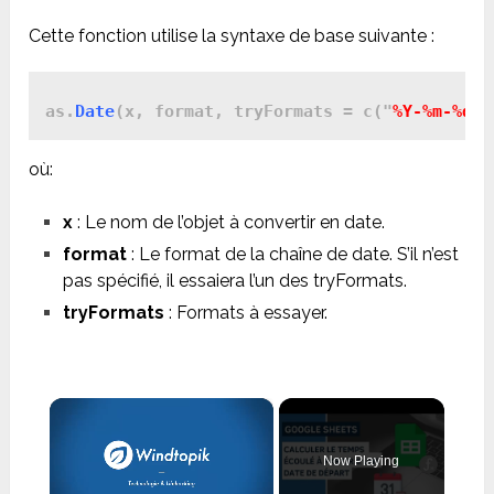
Cette fonction utilise la syntaxe de base suivante :
as.
Date
(x, format, tryFormats = c("
%Y-%m-%d
",
où:
x
: Le nom de l’objet à convertir en date.
format
: Le format de la chaîne de date. S’il n’est
pas spécifié, il essaiera l’un des tryFormats.
tryFormats
: Formats à essayer.
×
Now Playing