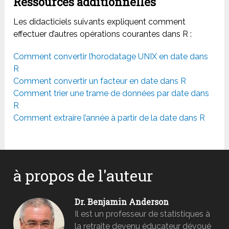
Ressources additionnelles
Les didacticiels suivants expliquent comment
effectuer d’autres opérations courantes dans R :
Comment convertir l’horodatage UNIX en date dans
R
Comment convertir un facteur en date dans R
Comment trier une trame de données par date dans
R
Comment extraire l’année à partir de la date dans R
à propos de l'auteur
Dr. Benjamin Anderson
Il est un professeur de statistiques à
la retraite devenu éducateur dévoué