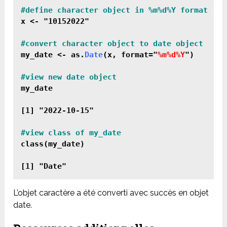
x <- "10152022"

my_date <- as.
Date
(x, format="
%m%d%Y
")

#view new date object
my_date

[1] "2022-10-15"

class(my_date)

L’objet caractère a été converti avec succès en objet
date.