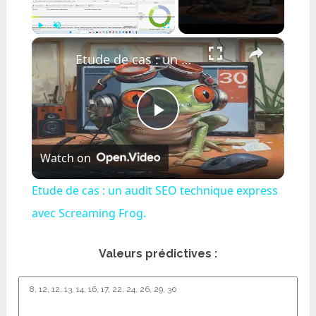
×
Play
Unmute
Fullscreen
Etude de cas : un audit SEO technique express avec Screaming Frog.
Play
Watch on
Video
Etude de cas : un audit SEO technique express
avec Screaming Frog.
Valeurs prédictives :