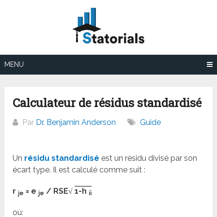
Aller
au
contenu
MENU
Calculateur de résidus standardisé
Par
Dr. Benjamin Anderson
Guide
Un
résidu standardisé
est un résidu divisé par son
écart type. Il est calculé comme suit :
r
= e
/ RSE√
1-h
je
je
ii
où: