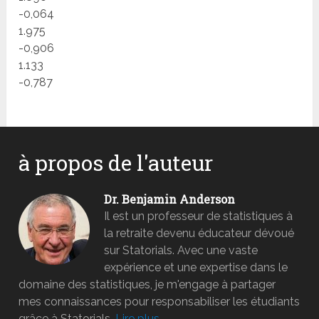
-0,064
1.975
-0,906
1.133
-0,787
à propos de l'auteur
Dr. Benjamin Anderson
Il est un professeur de statistiques à
la retraite devenu éducateur dévoué
sur Statorials. Avec une vaste
expérience et une expertise dans le
domaine des statistiques, je m'engage à partager
mes connaissances pour responsabiliser les étudiants
grâce à Statorials.
Lire plus