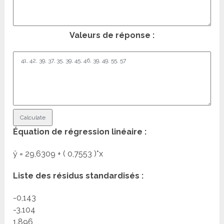
Valeurs de réponse :
Équation de régression linéaire :
ŷ =
29,6309
+ (
0,7553
)*x
Liste des résidus standardisés :
-0,143
-3.104
1.896