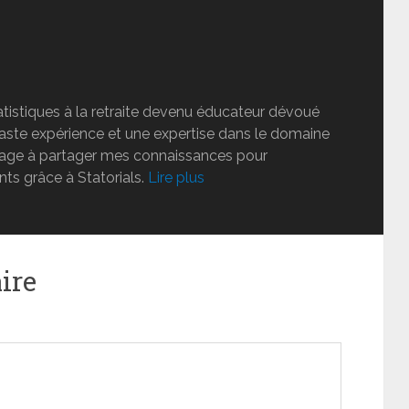
tatistiques à la retraite devenu éducateur dévoué
vaste expérience et une expertise dans le domaine
ngage à partager mes connaissances pour
nts grâce à Statorials.
Lire plus
ire