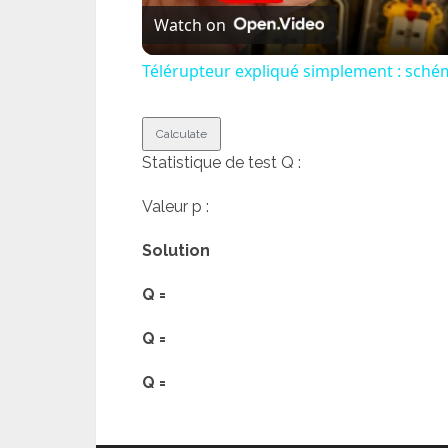
Watch on
Télérupteur expliqué simplement : schém
Statistique de test Q :
Valeur p :
Solution
Q =
Q =
Q =