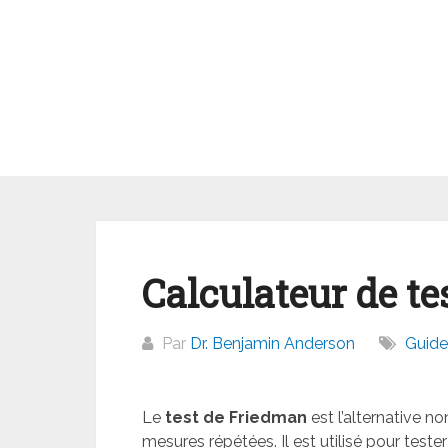
Aller
au
contenu
Calculateur de t
Par
Dr. Benjamin Anderson
Guide
Le
test de Friedman
est l’alternative n
mesures répétées. Il est utilisé pour teste