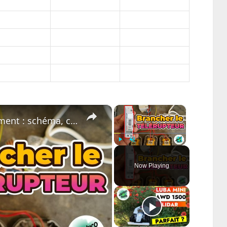
×
×
Télérupteur expliqué simplement : schéma, câblage et test en 5 minutes
Play
Unmute
Fullscreen
Now Playing
ay
deo