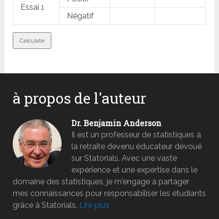
Essai 1
Négatif
à propos de l'auteur
Dr. Benjamin Anderson
Il est un professeur de statistiques à
la retraite devenu éducateur dévoué
sur Statorials. Avec une vaste
expérience et une expertise dans le
domaine des statistiques, je m'engage à partager
mes connaissances pour responsabiliser les étudiants
grâce à Statorials.
Lire plus