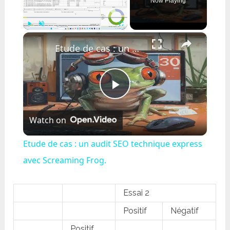
Now Playing
×
Play
Unmute
Fullscreen
Etude de cas : un audit SEO technique express avec Screaming Frog.
Play
Watch on
Video
Etude de cas : un audit SEO technique express
avec Screaming Frog.
Essai 2
Positif
Négatif
Positif