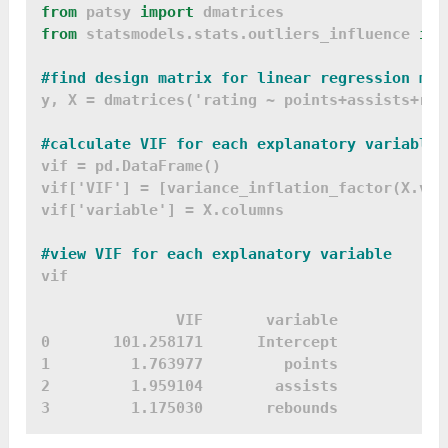
from 
patsy 
import
from 
statsmodels.stats.outliers_influence 
imp
#find design matrix for linear regression mod
y, X = dmatrices('rating ~ points+assists+reb
#calculate VIF for each explanatory variable
vif = pd.DataFrame()

vif['VIF'] = [variance_inflation_factor(X.val
vif['variable'] = X.columns

#view VIF for each explanatory variable
vif

	       VIF	 variable

0	101.258171	Intercept

1	  1.763977	   points

2	  1.959104	  assists

3	  1.175030	 rebounds