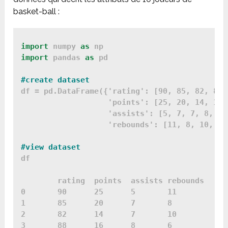
basket-ball :
import
 numpy 
as
import
 pandas 
as
 pd

#create dataset
df = pd.DataFrame({'rating': [90, 85, 82, 88,
                   'points': [25, 20, 14, 16,
                   'assists': [5, 7, 7, 8, 5,
                   'rebounds': [11, 8, 10, 6,
df

	rating	points	assists	rebounds

0	90	25	5	11

1	85	20	7	8

2	82	14	7	10

3	88	16	8	6
