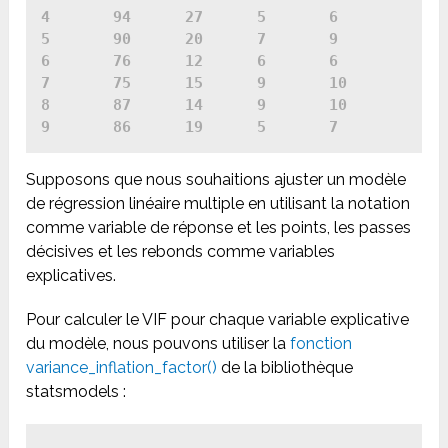
4	94	27	5	6

5	90	20	7	9

6	76	12	6	6

7	75	15	9	10

8	87	14	9	10

9	86	19	5	7
Supposons que nous souhaitions ajuster un modèle
de régression linéaire multiple en utilisant la notation
comme variable de réponse et les points, les passes
décisives et les rebonds comme variables
explicatives.
Pour calculer le VIF pour chaque variable explicative
du modèle, nous pouvons utiliser la
fonction
variance_inflation_factor()
de la bibliothèque
statsmodels :