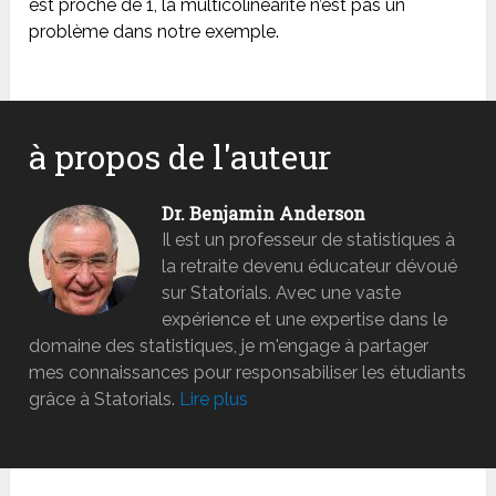
est proche de 1, la multicolinéarité n’est pas un
problème dans notre exemple.
à propos de l'auteur
Dr. Benjamin Anderson
Il est un professeur de statistiques à
la retraite devenu éducateur dévoué
sur Statorials. Avec une vaste
expérience et une expertise dans le
domaine des statistiques, je m'engage à partager
mes connaissances pour responsabiliser les étudiants
grâce à Statorials.
Lire plus