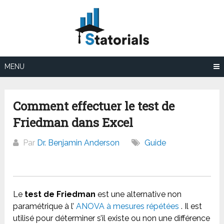
Aller
au
contenu
MENU
Comment effectuer le test de
Friedman dans Excel
Par
Dr. Benjamin Anderson
Guide
Le
test de Friedman
est une alternative non
paramétrique à l’
ANOVA à mesures répétées
. Il est
utilisé pour déterminer s’il existe ou non une différence