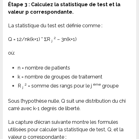
Étape 3 : Calculez la statistique de test et la
valeur p correspondante.
La statistique du test est définie comme :
2
Q = 12/nk(k+1) * ΣR
– 3n(k+1)
j
où:
n = nombre de patients
k = nombre de groupes de traitement
2
ème
R
= somme des rangs pour le j
groupe
j
Sous l’hypothèse nulle, Q suit une distribution du chi
carré avec k-1 degrés de liberté.
La capture d’écran suivante montre les formules
utilisées pour calculer la statistique de test, Q, et la
valeur p correspondante :