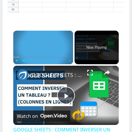
×
Now Playing
×
Play
Unmute
Fullscreen
GOOGLE SHEETS : COMMENT INVERSER UN TABLEAU ? (COLONNES EN LIGNES)
Play
Watch on
Video
GOOGLE SHEETS : COMMENT INVERSER UN