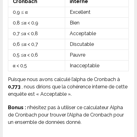
Cronbach
interne
0,9 ≤ α
Excellent
0,8 ≤α < 0,9
Bien
0,7 ≤α < 0,8
Acceptable
0,6 ≤α < 0,7
Discutable
0,5 ≤α < 0,6
Pauvre
α < 0,5
Inacceptable
Puisque nous avons calculé l’alpha de Cronbach à
0,773
, nous dirions que la cohérence interne de cette
enquête est « Acceptable ».
Bonus :
n’hésitez pas à utiliser ce calculateur Alpha
de Cronbach pour trouver l’Alpha de Cronbach pour
un ensemble de données donné.