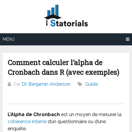
Aller
au
contenu
MENU
Comment calculer l’alpha de
Cronbach dans R (avec exemples)
Par
Dr. Benjamin Anderson
Guide
L’Alpha de Chronbach
est un moyen de mesurer la
cohérence interne
d’un questionnaire ou d’une
enquête.