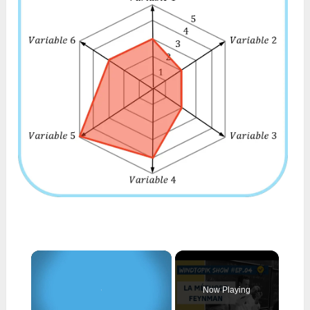
×
Now Playing