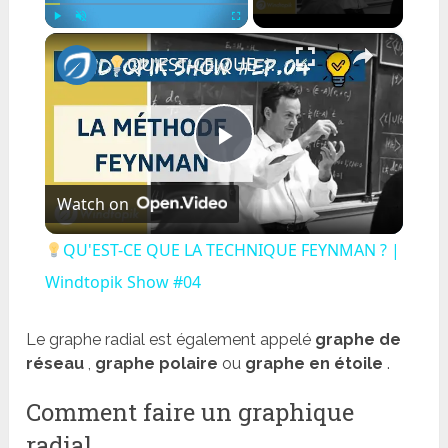
×
Play
Unmute
Fullscreen
QU'EST-CE QUE LA TECHNIQUE FEYNMAN ? | Windtopik Show #04
Play
Watch on
Video
QU'EST-CE QUE LA TECHNIQUE FEYNMAN ? |
Windtopik Show #04
Le graphe radial est également appelé
graphe de
réseau
,
graphe polaire
ou
graphe en étoile
.
Comment faire un graphique
radial