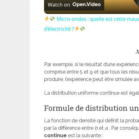
Watch on
Micro-ondes : quelle est cette mau
d’électricité ?
Par exemple, si le résultat d’une expérien
comprise entre 5 et 9 et que tous les rés
produire, l’expérience peut être simulée a
La distribution uniforme continue est é
Formule de distribution u
La fonction de densité qui définit la probab
par la différence entre
b
et
a
. Par conséqu
continue
est la suivante :