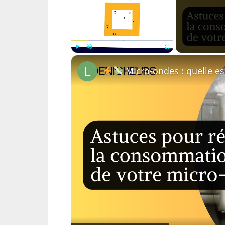
Play
Unmute
Fullscreen
Micro-ondes : quelle est cette mauva