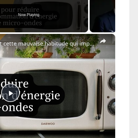
Now Playing
×
ise habitude qui impacte votre facture d’électricité ?
Play
Video