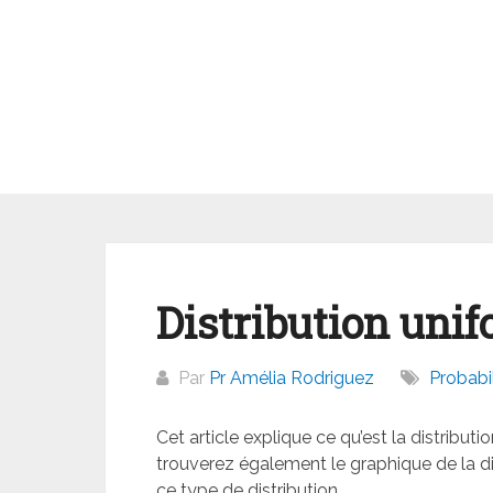
Aller
au
contenu
Distribution unif
Par
Pr Amélia Rodriguez
Probabil
Cet article explique ce qu’est la distributi
trouverez également le graphique de la di
ce type de distribution.