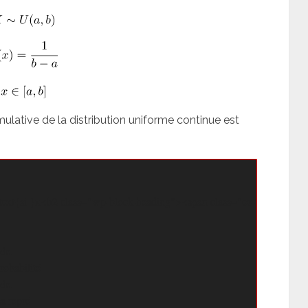
mulative de la distribution uniforme continue est
\text{si }x<h2 class="wp-block-heading"><span class="ez-toc-section" i
de.

robabilité

de.

a repré
