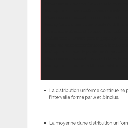
Please use \mathaccent for accents in math mo
leading text: ... une fonction avec une valeur c
Please use \mathaccent for accents in math mo
leading text: ...c une valeur constante définie 
Please use \mathaccent for accents in math mo
leading text: ... D'autre part, le graphique de pr
Please use \mathaccent for accents in math mo
leading text: ... part, le graphique de probabili
Please use \mathaccent for accents in math mo
leading text: ...nue-probabilite-cumulative.png"
La distribution uniforme continue ne 
l’intervalle formé par
a
et
b
inclus.
La moyenne d’une distribution unifo