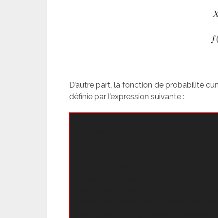
D’autre part, la fonction de probabilité cu
définie par l’expression suivante :
*** QuickLaTeX cannot compile formula:

\displaystyle F(x)=\left\{\begin{array}{ll}0&
*** Error message:

Please use \mathaccent for accents in math mo
leading text: ...tribution uniforme continue la p
Please use \mathaccent for accents in math mo
leading text: ...ue la probabilité est constante, s