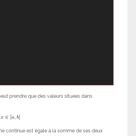
de.

onstante dé

de.

dans le mê

de.

obabilité

de.

té cumulé

de.

 alt="tracé

peut prendre que des valeurs situées dans
rme continue est égale à la somme de ses deux