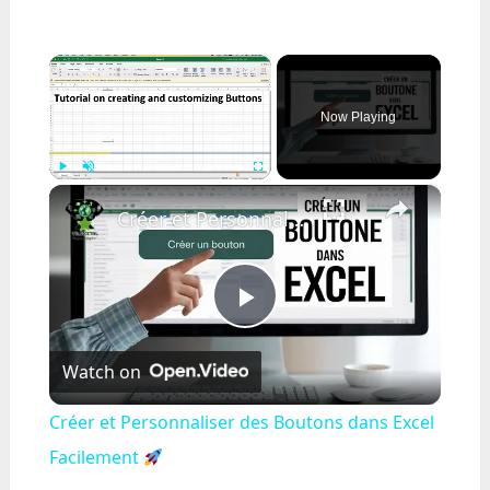
×
Now Playing
×
Play
Unmute
Fullscreen
Créer et Personnaliser des Boutons dans Excel Facilement
Play
Watch on
Video
Créer et Personnaliser des Boutons dans Excel
Facilement