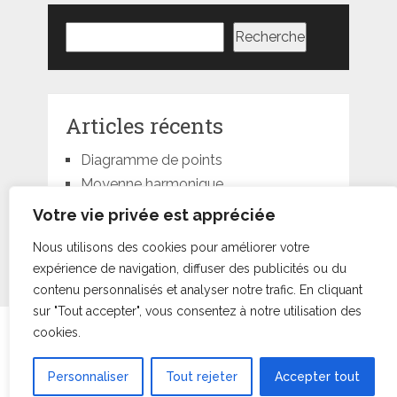
Rechercher
Recherche
Articles récents
Diagramme de points
Moyenne harmonique
Moyenne géométrique
Votre vie privée est appréciée
Moyenne quadratique
Nous utilisons des cookies pour améliorer votre
Moyenne pondérée
expérience de navigation, diffuser des publicités ou du
contenu personnalisés et analyser notre trafic. En cliquant
sur "Tout accepter", vous consentez à notre utilisation des
cookies.
Statorials
droits d'auteur © +000000000030.
Conditions d’Utilisation
•
À Propos
•
Contact
|
Retour au
sommet ↑
Personnaliser
Tout rejeter
Accepter tout