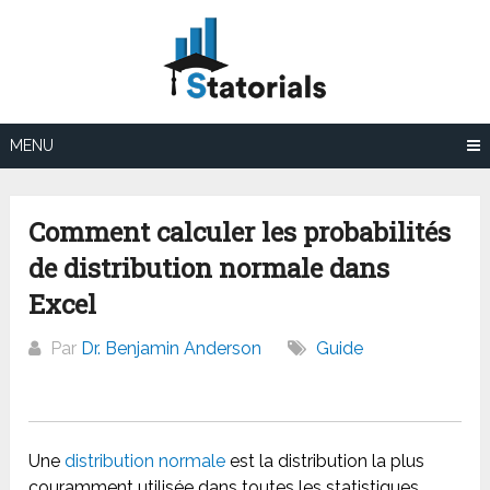
Aller
au
contenu
MENU
Comment calculer les probabilités
de distribution normale dans
Excel
Par
Dr. Benjamin Anderson
Guide
Une
distribution normale
est la distribution la plus
couramment utilisée dans toutes les statistiques.