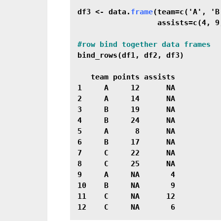
df3 <- data.
frame
(team=c('A', 'B
                  assists=c(4, 9,
bind_rows(df1, df2, df3)

   team points assists

1     A     12      NA

2     A     14      NA

3     B     19      NA

4     B     24      NA

5     A      8      NA

6     B     17      NA

7     C     22      NA

8     C     25      NA

9     A     NA       4

10    B     NA       9

11    C     NA      12
