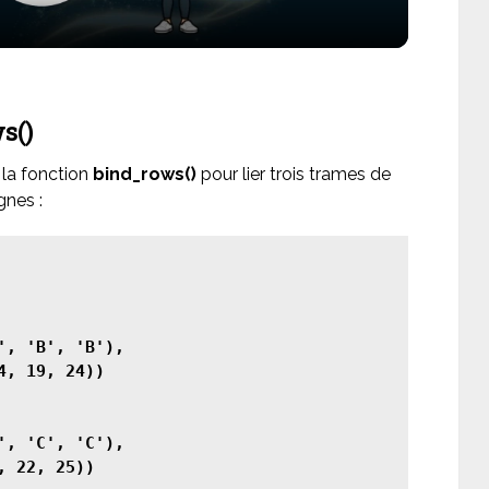
s()
 la fonction
bind_rows()
pour lier trois trames de
gnes :
', 'B', 'B'),

, 19, 24))

', 'C', 'C'),

 22, 25))
