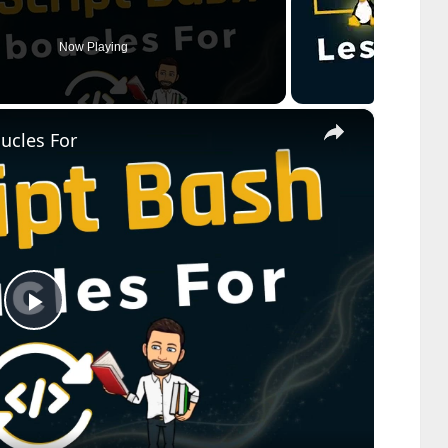
Now Playing
×
oucles For
Play
Video