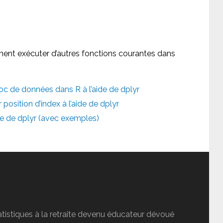
ment exécuter d’autres fonctions courantes dans
c de données dans R à l’aide de dplyr
sition d’index à l’aide de dplyr
de de dplyr (avec exemples)
tatistiques à la retraite devenu éducateur dévoué