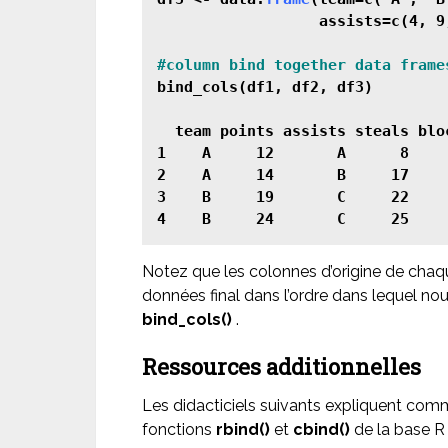
                  assists=c(4, 9,
bind_cols(df1, df2, df3)

  team points assists steals bloc
1    A     12       A      8     
2    A     14       B     17     
3    B     19       C     22     
Notez que les colonnes d’origine de chaq
données final dans l’ordre dans lequel nou
bind_cols()
.
Ressources additionnelles
Les didacticiels suivants expliquent comm
fonctions
rbind()
et
cbind()
de la base R 