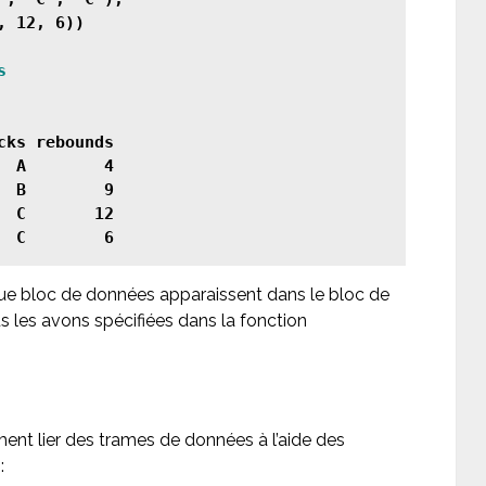
 12, 6))

ks rebounds

 A        4

 B        9

 C       12

ue bloc de données apparaissent dans le bloc de
s les avons spécifiées dans la fonction
ent lier des trames de données à l’aide des
: