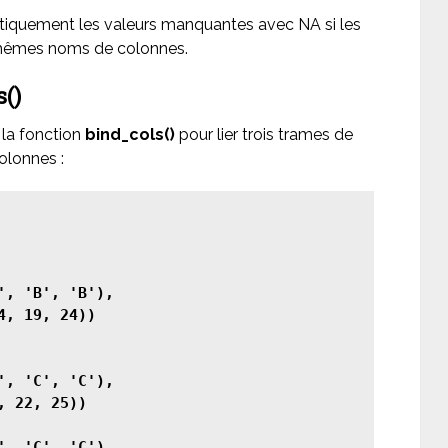
tiquement les valeurs manquantes avec NA si les
 mêmes noms de colonnes.
s()
 la fonction
bind_cols()
pour lier trois trames de
olonnes :
', 'B', 'B'),

, 19, 24))

', 'C', 'C'),

 22, 25))

', 'C', 'C'),
