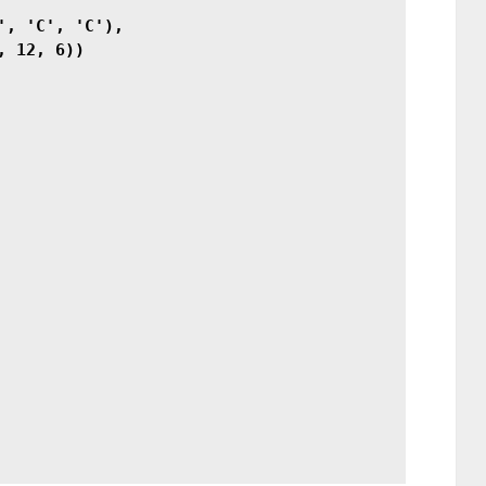
', 'C', 'C'),

 12, 6))
