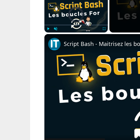
Video Player is loading.
Play
Unmute
Fullscreen
Script Bash - Maitrisez les b