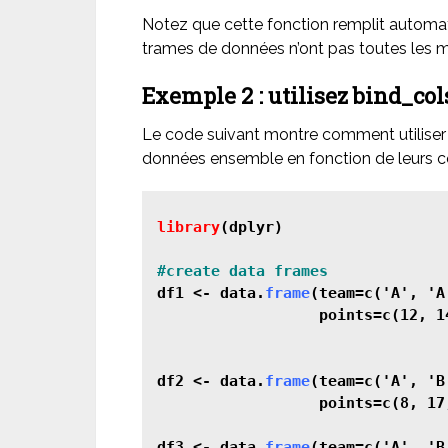
Notez que cette fonction remplit automa
trames de données n’ont pas toutes les
Exemple 2 : utilisez bind_col
Le code suivant montre comment utiliser
données ensemble en fonction de leurs c
library
(dplyr)

df1 <- data.
frame
(team=c('A', 'A
                  points=c(12, 14
df2 <- data.
frame
(team=c('A', 'B
                  points=c(8, 17,
df3 <- data.
frame
(team=c('A', 'B