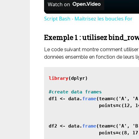
Watch on
Script Bash - Maitrisez les boucles For
Exemple 1 : utilisez bind_row
Le code suivant montre comment utiliser
données ensemble en fonction de leurs li
library
(dplyr)

df1 <- data.
frame
(team=c('A', 'A
                  points=c(12, 14
df2 <- data.
frame
(team=c('A', 'B
                  points=c(8, 17,