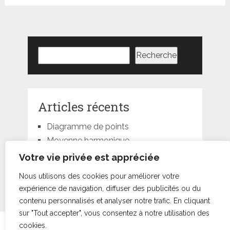
Rechercher
Recherche
Articles récents
Diagramme de points
Moyenne harmonique
Moyenne géométrique
Votre vie privée est appréciée
Moyenne quadratique
Nous utilisons des cookies pour améliorer votre
Moyenne pondérée
expérience de navigation, diffuser des publicités ou du
contenu personnalisés et analyser notre trafic. En cliquant
sur "Tout accepter", vous consentez à notre utilisation des
cookies.
Statorials
droits d'auteur © +000000000013.