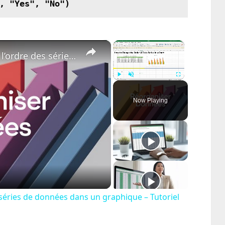
×
×
Excel 365 Comment changer l’ordre des séries de données dans un graphique – Tutoriel pas à pas
Play
Unmute
Fullscreen
Now Playing
ay
deo
séries de données dans un graphique – Tutoriel