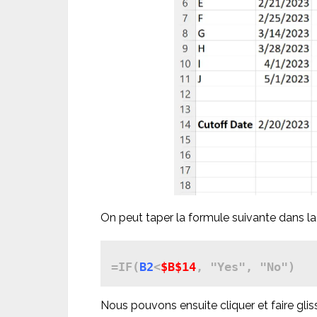
On peut taper la formule suivante dans la
=IF(
B2
<
$B$14
, "Yes", "No")
Nous pouvons ensuite cliquer et faire glis