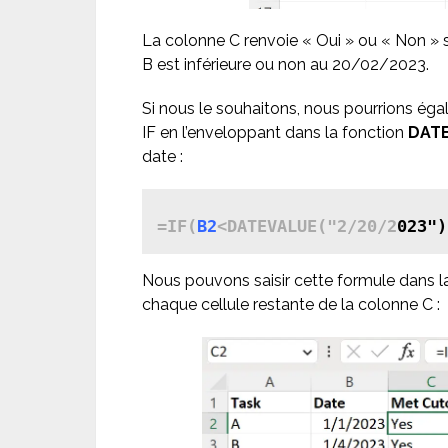
La colonne C renvoie « Oui » ou « Non » 
B est inférieure ou non au 20/02/2023.
Si nous le souhaitons, nous pourrions éga
IF en l’enveloppant dans la fonction
DAT
date :
=IF(
B2
<DATEVALUE("2/20/2
023")
Nous pouvons saisir cette formule dans l
chaque cellule restante de la colonne C :