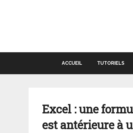
Aller
au
contenu
ACCUEIL
TUTORIELS
Excel : une formul
est antérieure à u