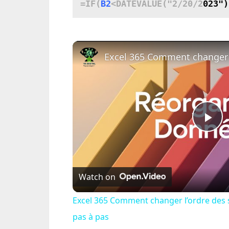
=IF(
B2
<DATEVALUE("2/20/2
Pl
Vi
Watch on
Excel 365 Comment changer l’ordre des 
pas à pas