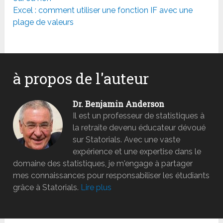
Excel : comment utiliser une fonction IF avec une
plage de valeurs
à propos de l'auteur
Dr. Benjamin Anderson
Il est un professeur de statistiques à
la retraite devenu éducateur dévoué
sur Statorials. Avec une vaste
expérience et une expertise dans le
domaine des statistiques, je m'engage à partager
mes connaissances pour responsabiliser les étudiants
grâce à Statorials.
Lire plus