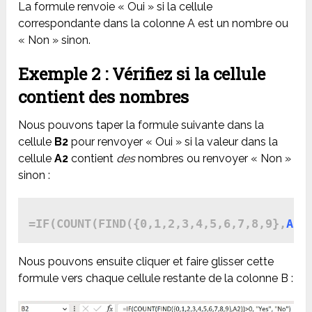
La formule renvoie « Oui » si la cellule
correspondante dans la colonne A est un nombre ou
« Non » sinon.
Exemple 2 : Vérifiez si la cellule
contient des nombres
Nous pouvons taper la formule suivante dans la
cellule
B2
pour renvoyer « Oui » si la valeur dans la
cellule
A2
contient
des
nombres ou renvoyer « Non »
sinon :
=IF(COUNT(FIND({0,1,2,3,4,5,6,7,8,9},
A2
)
Nous pouvons ensuite cliquer et faire glisser cette
formule vers chaque cellule restante de la colonne B :