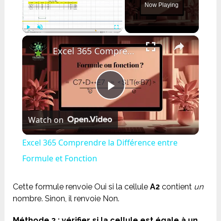
Now Playing
×
Play
Unmute
Fullscreen
Excel 365 Comprendre la Différence entre Formule et Fonction
Play
Watch on
Video
Excel 365 Comprendre la Différence entre
Formule et Fonction
Cette formule renvoie Oui si la cellule
A2
contient
un
nombre. Sinon, il renvoie Non.
Méthode 3 : vérifier si la cellule est égale à un