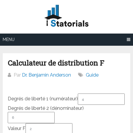
Aller
au
contenu
MENU
Calculateur de distribution F
Par
Dr. Benjamin Anderson
Guide
Degrés de liberté 1 (numérateur)
Degrés de liberté 2 (dénominateur)
Valeur F