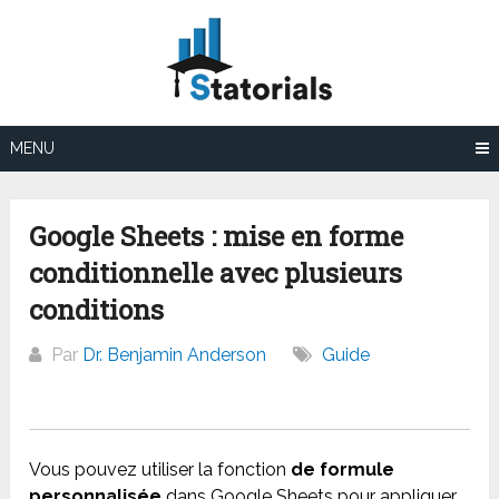
Aller
au
contenu
MENU
Google Sheets : mise en forme
conditionnelle avec plusieurs
conditions
Par
Dr. Benjamin Anderson
Guide
Vous pouvez utiliser la fonction
de formule
personnalisée
dans Google Sheets pour appliquer