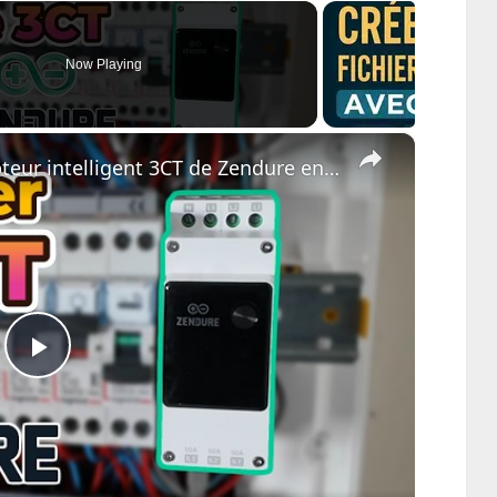
Now Playing
×
Brancher et installer le compteur intelligent 3CT de Zendure en monophasé
Play
Video