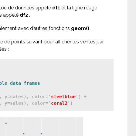
 bloc de données appelé
df1
et la ligne rouge
es appelé
df2
.
lement avec d’autres fonctions
geom()
.
 de points suivant pour afficher les ventes par
es :
, y=sales), color='
steelblue
') + 

, y=sales), color='
coral2
')