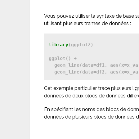
Vous pouvez utiliser la syntaxe de base s
utilisant plusieurs trames de données :
library
(ggplot2)

ggplot() + 

  geom_line(data=df1, aes(x=x_va
  geom_line(data=df2, aes(x=x_va
Cet exemple particulier trace plusieurs li
données de deux blocs de données différ
En spécifiant les noms des blocs de don
données de plusieurs blocs de données da