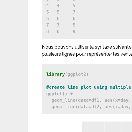
4   4     5

5   5     7

6   6     6

7   7     5

Nous pouvons utiliser la syntaxe suivant
plusieurs lignes pour représenter les ven
library
(ggplot2)

ggplot() + 

  geom_line(data=df1, aes(x=day,
  geom_line(data=df2, aes(x=day,