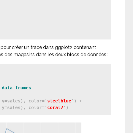
e pour créer un tracé dans ggplot2 contenant
tes des magasins dans les deux blocs de données :
 y=sales), color='
steelblue
') + 

 y=sales), color='
coral2
')