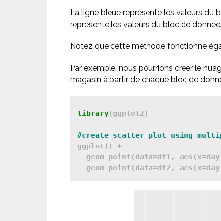
La ligne bleue représente les valeurs du
représente les valeurs du bloc de donné
Notez que cette méthode fonctionne éga
Par exemple, nous pourrions créer le nuage
magasin à partir de chaque bloc de donné
library
(ggplot2)

ggplot() + 

  geom_point(data=df1, aes(x=day
  geom_point(data=df2, aes(x=day