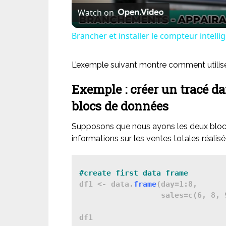
Watch on
Brancher et installer le compteur intel
L’exemple suivant montre comment utilise
Exemple : créer un tracé da
blocs de données
Supposons que nous ayons les deux bloc
informations sur les ventes totales réalisé
df1 <- data.
frame
(day=1:8,

                  sales=c(6, 8, 
df1
