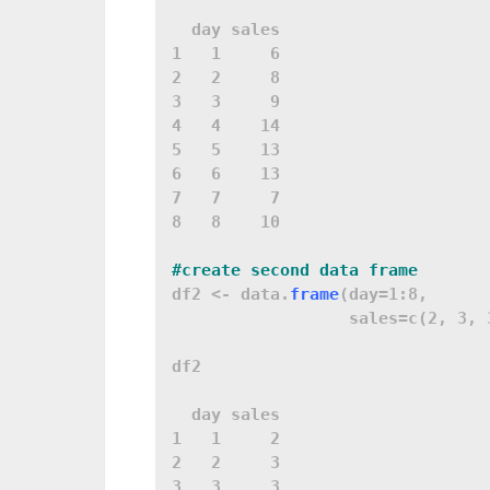
  day sales

1   1     6

2   2     8

3   3     9

4   4    14

5   5    13

6   6    13

7   7     7

8   8    10

df2 <- data.
frame
(day=1:8,

                  sales=c(2, 3, 
df2

  day sales

1   1     2

2   2     3

3   3     3
