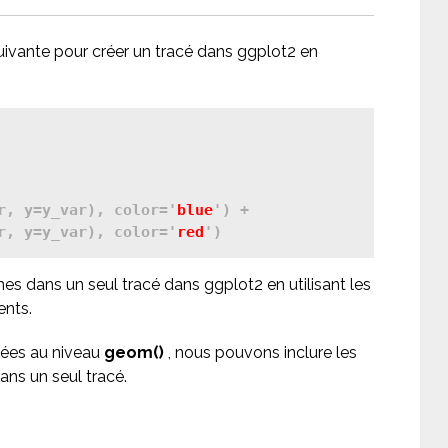
uivante pour créer un tracé dans ggplot2 en
r, y=y_var), color='
blue
') + 

r, y=y_var), color='
red
gnes dans un seul tracé dans ggplot2 en utilisant les
ents.
nées au niveau
geom()
, nous pouvons inclure les
ns un seul tracé.