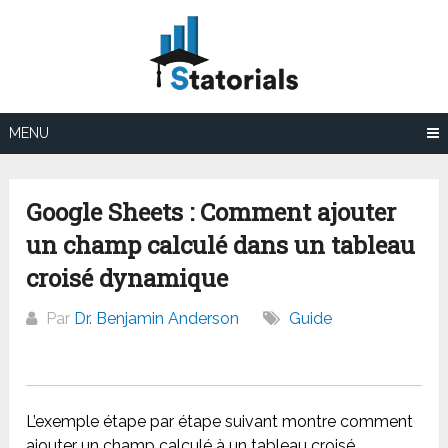
Aller
au
contenu
MENU
Google Sheets : Comment ajouter
un champ calculé dans un tableau
croisé dynamique
Par
Dr. Benjamin Anderson
Guide
L’exemple étape par étape suivant montre comment
ajouter un champ calculé à un tableau croisé