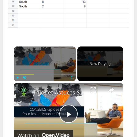
×
Now Playing
×
Play
Unmute
Fullscreen
Trucs et Astuces SAP Rapides pour Débutants : Guide Complet
Play
Watch on