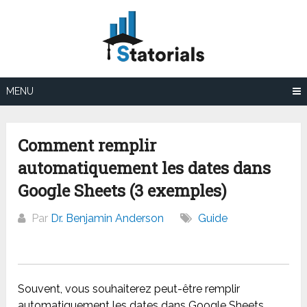
Aller
au
contenu
MENU
Comment remplir
automatiquement les dates dans
Google Sheets (3 exemples)
Par
Dr. Benjamin Anderson
Guide
Souvent, vous souhaiterez peut-être remplir
automatiquement les dates dans Google Sheets.