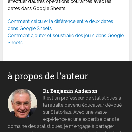
effectuer d’autres opérations courantes avec les
dates dans Google Sheets :
Comment calculer la différence entre deux dates
dans Google Sheets
Comment ajouter et soustraire des jours dans Google
Sheets
à propos de l'auteur
Dr. Benjamin Anderson
Il est un professeur de statistiques à
la retraite devenu éducateur dévoué
sur Statorials. Avec une vaste
expérience et une expertise dans le
domaine des statistiques, je m'engage à partager