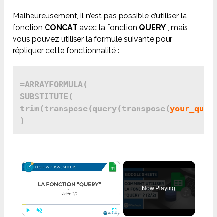
Malheureusement, il n’est pas possible d’utiliser la
fonction
CONCAT
avec la fonction
QUERY
, mais
vous pouvez utiliser la formule suivante pour
répliquer cette fonctionnalité :
=ARRAYFORMULA(

SUBSTITUTE(

trim(transpose(query(transpose(
your_quer
×
Now Playing