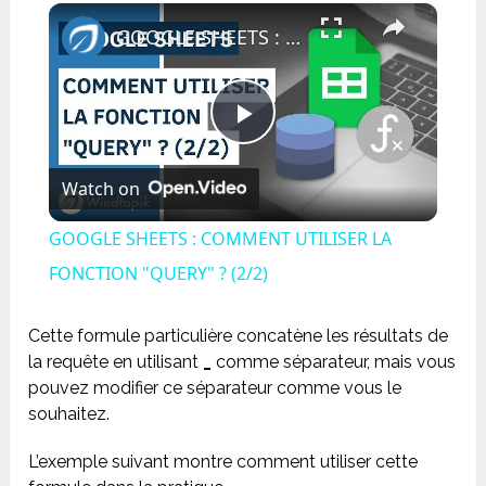
×
Play
Unmute
Fullscreen
GOOGLE SHEETS : COMMENT UTILISER LA FONCTION "QUERY" ? (2/2)
Play
Watch on
Video
GOOGLE SHEETS : COMMENT UTILISER LA
FONCTION "QUERY" ? (2/2)
Cette formule particulière concatène les résultats de
la requête en utilisant
_
comme séparateur, mais vous
pouvez modifier ce séparateur comme vous le
souhaitez.
L’exemple suivant montre comment utiliser cette