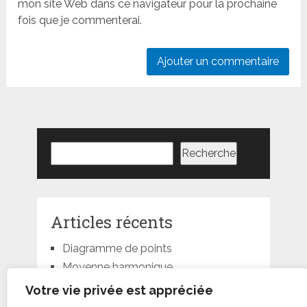
mon site Web dans ce navigateur pour la prochaine
fois que je commenterai.
Rechercher
Recherche
Articles récents
Diagramme de points
Moyenne harmonique
Moyenne géométrique
Votre vie privée est appréciée
Moyenne quadratique