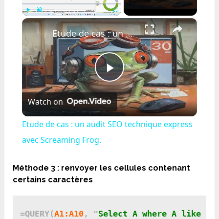
×
Play
Unmute
Fullscreen
Etude de cas : un audit SEO technique express avec Screaming Frog.
Play
Watch on
Video
Etude de cas : un audit SEO technique express
avec Screaming Frog.
Méthode 3 : renvoyer les cellules contenant
certains caractères
=QUERY(
A1:A10
, "
Select A where A like '%