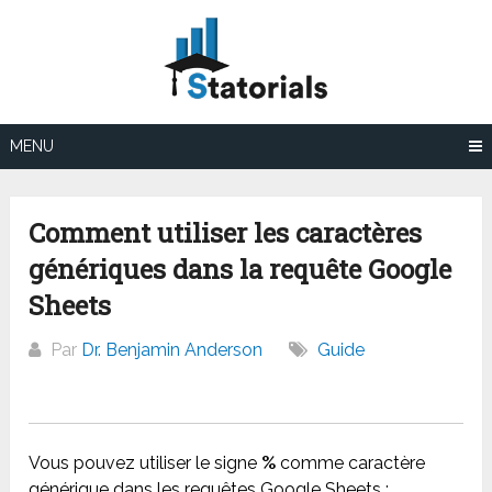
Aller
au
contenu
MENU
Comment utiliser les caractères
génériques dans la requête Google
Sheets
Par
Dr. Benjamin Anderson
Guide
Vous pouvez utiliser le signe
%
comme caractère
générique dans les requêtes Google Sheets :