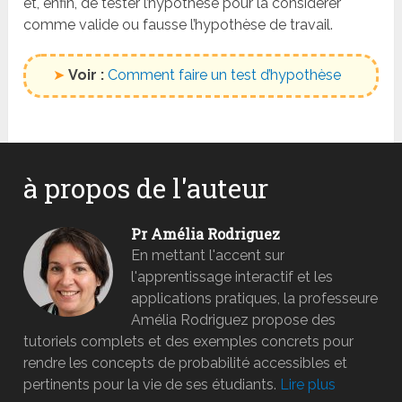
et, enfin, de tester l’hypothèse pour la considérer
comme valide ou fausse l’hypothèse de travail.
➤
Voir :
Comment faire un test d’hypothèse
à propos de l'auteur
Pr Amélia Rodriguez
En mettant l'accent sur
l'apprentissage interactif et les
applications pratiques, la professeure
Amélia Rodriguez propose des
tutoriels complets et des exemples concrets pour
rendre les concepts de probabilité accessibles et
pertinents pour la vie de ses étudiants.
Lire plus