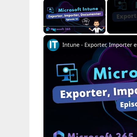
×
Play
Unmute
Fullscreen