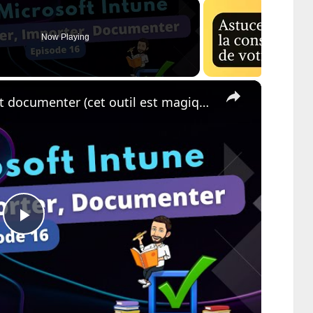
Now Playing
×
Intune - Exporter, Importer et documenter (cet outil est magique)
Play
Video