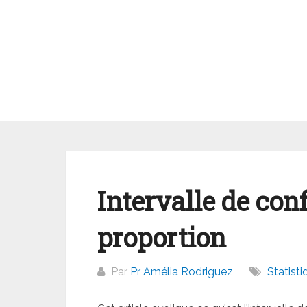
Aller
au
contenu
Intervalle de con
proportion
Par
Pr Amélia Rodriguez
Statisti