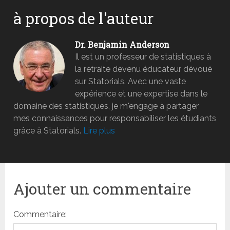
à propos de l'auteur
Dr. Benjamin Anderson
Il est un professeur de statistiques à
la retraite devenu éducateur dévoué
sur Statorials. Avec une vaste
expérience et une expertise dans le
domaine des statistiques, je m'engage à partager
mes connaissances pour responsabiliser les étudiants
grâce à Statorials.
Lire plus
Ajouter un commentaire
Commentaire: