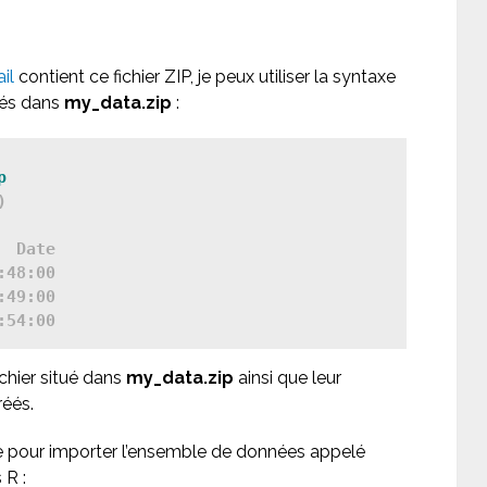
il
contient ce fichier ZIP, je peux utiliser la syntaxe
tués dans
my_data.zip
:
p
)

 Date

48:00

49:00

chier situé dans
my_data.zip
ainsi que leur
réés.
ante pour importer l’ensemble de données appelé
 R :