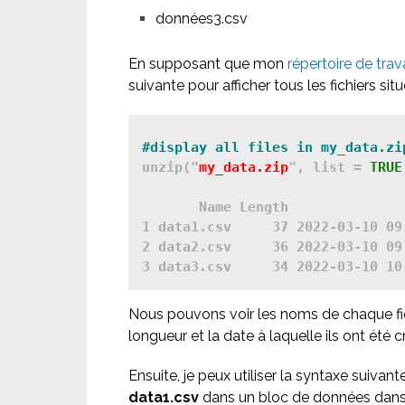
données3.csv
En supposant que mon
répertoire de trava
suivante pour afficher tous les fichiers si
#display all files in my_data.zi
unzip("
my_data.zip
", list = 
TRUE
       Name Length               
1 data1.csv     37 2022-03-10 09:
2 data2.csv     36 2022-03-10 09:
Nous pouvons voir les noms de chaque fi
longueur et la date à laquelle ils ont été c
Ensuite, je peux utiliser la syntaxe suiv
data1.csv
dans un bloc de données dans