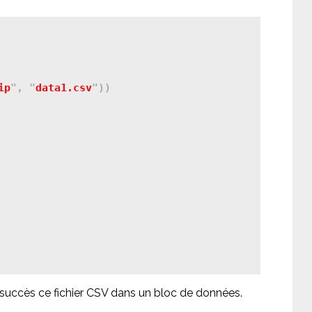
ip
", "
data1.csv
"))

succès ce fichier CSV dans un bloc de données.