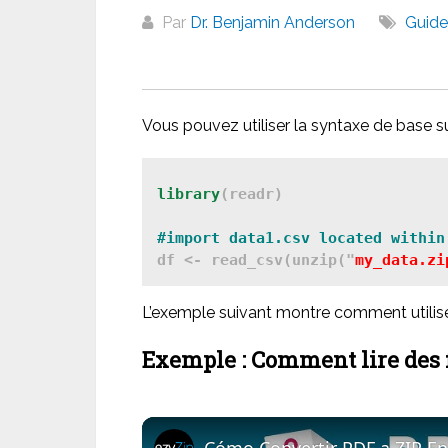
Par
Dr. Benjamin Anderson
Guide
Vous pouvez utiliser la syntaxe de base sui
library
(readr)

#import data1.csv located within
df <- read_csv(unzip("
my_data.zi
L’exemple suivant montre comment utilise
Exemple : Comment lire des f