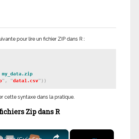
vante pour lire un fichier ZIP dans R :
 my_data.zip
p
", "
data1.csv
r cette syntaxe dans la pratique.
ichiers Zip dans R
×
×