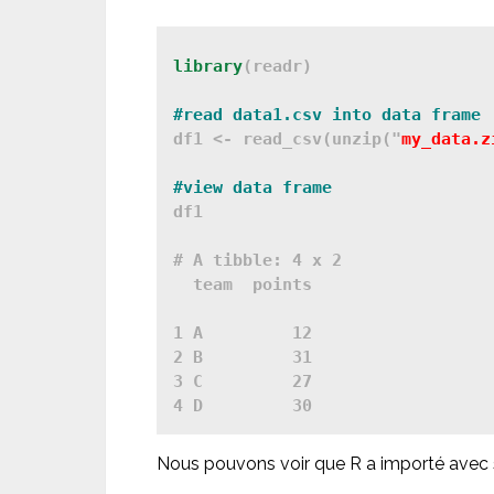
library
(readr)

df1 <- read_csv(unzip("
my_data.z
df1

# A tibble: 4 x 2

  team  points

1 A         12

2 B         31

3 C         27

Nous pouvons voir que R a importé avec 