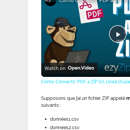
Pl
Vi
Watch on
Cómo Convertir PDF a ZIP En Línea (Guía 
Supposons que j’ai un fichier ZIP appelé
m
suivants :
données1.csv
données2.csv