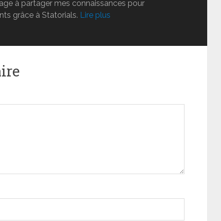
ngage à partager mes connaissances pour
nts grâce à Statorials.
Lire plus
ire