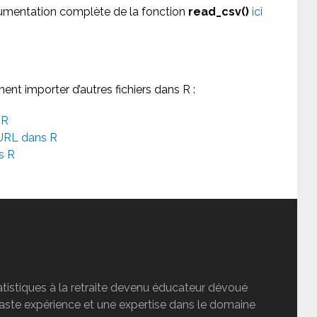
cumentation complète de la fonction
read_csv()
ici
nt importer d’autres fichiers dans R :
 R
 URL dans R
s R
tatistiques à la retraite devenu éducateur dévoué
vaste expérience et une expertise dans le domaine