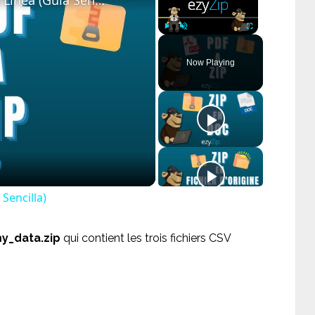
Cómo Convertir PDF a ZIP En Línea (Guía Sencilla)
Play
Unmute
Fullscreen
Now Playing
ay
deo
Sencilla)
y_data.zip
qui contient les trois fichiers CSV