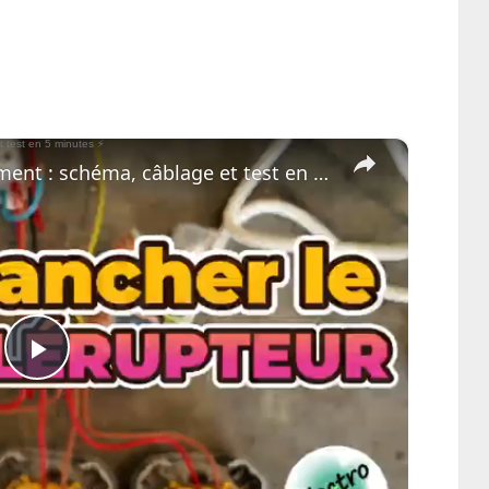
×
Télérupteur expliqué simplement : schéma, câblage et test en 5 minutes
Play
Video