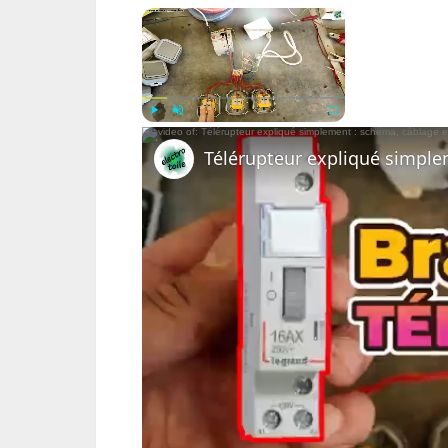
×
Now Playing
Play
Unmute
Fullscreen