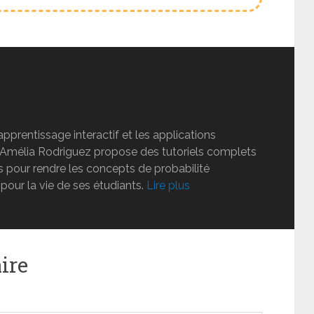
apprentissage interactif et les applications
e Amélia Rodriguez propose des tutoriels complets
 pour rendre les concepts de probabilité
 pour la vie de ses étudiants.
Lire plus
ire