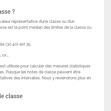
asse ?
valeur représentative d’une classe ou d’un
asse est le point médian des limites de la classe ou
lle [30,40) est 35.
c
ox
.
i
i
 est utilisée pour calculer des mesures statistiques
es. Puisque les notes de classe peuvent être
tives des intervalles. Nous y reviendrons plus en
e classe