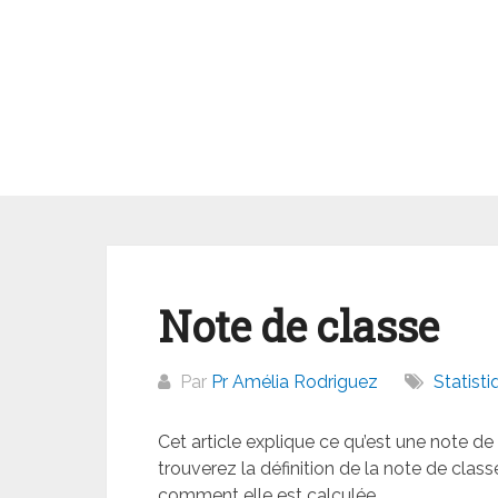
Aller
au
contenu
Note de classe
Par
Pr Amélia Rodriguez
Statisti
Cet article explique ce qu’est une note de c
trouverez la définition de la note de clas
comment elle est calculée.